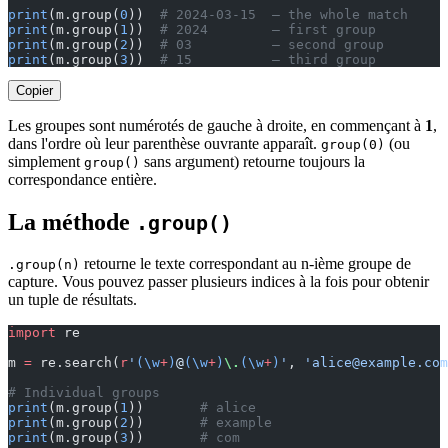
print
(m.group(
0
))  
# 2024-03-15  — the whole match
print
(m.group(
1
))  
# 2024        — first group
print
(m.group(
2
))  
# 03          — second group
print
(m.group(
3
))  
# 15          — third group
Copier
Les groupes sont numérotés de gauche à droite, en commençant à
1
,
dans l'ordre où leur parenthèse ouvrante apparaît.
(ou
group(0)
simplement
sans argument) retourne toujours la
group()
correspondance entière.
La méthode
.group()
retourne le texte correspondant au n-ième groupe de
.group(n)
capture. Vous pouvez passer plusieurs indices à la fois pour obtenir
un tuple de résultats.
import
 re
m 
=
 re.search(
r
'
(\w
+
)
@
(\w
+
)
\.
(\w
+
)
'
, 
'
alice@example.com
# Individual groups
print
(m.group(
1
))       
# alice
print
(m.group(
2
))       
# example
print
(m.group(
3
))       
# com