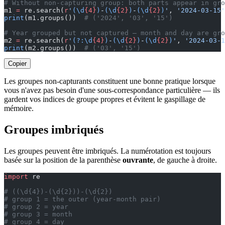
# Without non-capturing group: both parts appear in gro
m1 
=
 re.search(
r
'
(\d
{4}
)
-
(\d
{2}
)
-
(\d
{2}
)
'
, 
'2024-03-15'
print
(m1.groups())  
# ('2024', '03', '15')
# Year grouped but not captured — month and day are gro
m2 
=
 re.search(
r
'
(?:\d
{4}
)
-
(\d
{2}
)
-
(\d
{2}
)
'
, 
'2024-03-1
print
(m2.groups())  
# ('03', '15')
Copier
Les groupes non-capturants constituent une bonne pratique lorsque
vous n'avez pas besoin d'une sous-correspondance particulière — ils
gardent vos indices de groupe propres et évitent le gaspillage de
mémoire.
Groupes imbriqués
Les groupes peuvent être imbriqués. La numérotation est toujours
basée sur la position de la parenthèse
ouvrante
, de gauche à droite.
import
 re
# ((\d{4})-(\d{2}))-(\d{2})
# group 1 = the outer (year-month pair)
# group 2 = year
# group 3 = month
# group 4 = day