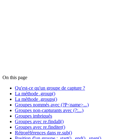
On this page
Qu'est-ce qu'un groupe de capture ?
La méthode .group()
La méthode .groups()
Groupes nommés avec (?P<name>...)
Groupes non-capturants avec (?:...)
Groupes imbriqués
Groupes avec re.findall()
Groupes avec re.finditer()
Rétroréférences dans re.sub()
Position d'un groupe : .start(), .end(), .span()