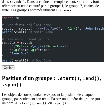
dans
. Dans la chaîne de remplacement,
,
, … font
re.sub()
\1
\2
référence au texte capturé par le groupe 1, le groupe 2, et ainsi de
suite. Les groupes nommés utilisent
.
\g<name>
import
 re
# Swap first and last name
result 
=
 re.sub(
r
'
(\w
+
)\s(\w
+
)
'
, 
r
'
\2
 \1
'
, 
'John Smith'
print
(result)  
# Smith John
# Same using named groups
result2 
=
 re.sub(
    r
'
(
?P<first>
\w
+
)\s(
?P<last>
\w
+
)
'
,
    r
'
\g
<last> 
\g
<first>
'
,
    'Jane Doe'
)
print
(result2)  
# Doe Jane
Copier
Position d'un groupe :
,
,
.start()
.end()
.span()
Les objets de correspondance exposent la position de chaque
groupe, pas seulement son texte. Passez un numéro de groupe (ou
un nom) à
,
, ou
.
.start()
.end()
.span()