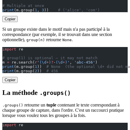
# Multiple at once
print
(m.group(
1
, 
3
))    
# ('alice', 'com')
Copier
Si un groupe existe dans le motif mais n'a pas participé à la
correspondance (par exemple, il se trouvait dans une section
optionnelle),
retourne
.
group(n)
None
import
 re
# group(1) is optional — it may not match
m 
=
 re.search(
r
'
(\d
+
)
?
-
(\d
+
)
'
, 
'abc-456'
)
print
(m.group(
1
))  
# None  (the optional \d+ did not ma
print
(m.group(
2
))  
# 456
Copier
La méthode
.groups()
retourne un
tuple
contenant le texte correspondant à
.groups()
chaque groupe de capture, dans l'ordre. C'est un raccourci pratique
lorsque vous voulez tous les groupes à la fois.
import
 re