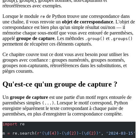
group(), groups(), groupes nommés, non-capturants et
rétroréférences avec exemples.
Lorsque le module
de Python trouve une correspondance dans
re
une chaîne, il vous renvoie un
objet de correspondance
. L'objet de
correspondance est bien plus qu'un simple résultat oui/non — il
mémorise chaque sous-motif que vous avez entouré de parenthèses,
appelé
groupe de capture
. Les méthodes
et
.group()
.groups()
permettent de récupérer ces éléments capturés.
Ce chapitre couvre tout ce dont vous avez besoin pour utiliser les
groupes avec confiance : groupes numérotés, groupes nommés,
groupes non-capturants, rétroréférences dans les substitutions, et
pièges courants.
Qu'est-ce qu'un groupe de capture ?
Un
groupe de capture
est une partie d'un motif regex entourée de
parenthèses simples
. Lorsque le motif correspond, Python
(...)
enregistre séparément le texte correspondant à chaque paire de
parenthèses, en plus d'enregistrer la correspondance complète.
import
 re
m 
=
 re.search(
r
'
(\d
{4}
)
-
(\d
{2}
)
-
(\d
{2}
)
'
, 
'2024-03-15'
)