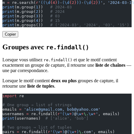
m 
=
 re.search(
r
'
((\d
{4}
)
-
(\d
{2}
))
-
(\d
{2}
)
'
, 
'2024-03-15
print
(m.group(
1
))   
# 2024-03
print
(m.group(
2
))   
# 2024
print
(m.group(
3
))   
# 03
print
(m.group(
4
))   
# 15
print
(m.groups())   
# ('2024-03', '2024', '03', '15')
Copier
Groupes avec
re.findall()
Lorsque vous utilisez
et que le motif contient
re.findall()
exactement un groupe de capture, il retourne une
liste de chaînes
—
une par correspondance.
Lorsque le motif contient
deux ou plus
groupes de capture, il
retourne une
liste de tuples
.
import
 re
# One group → list of strings
emails 
=
 '
alice@gmail.com
, 
bob@yahoo.com
'
usernames 
=
 re.findall(
r
'
(\w
+
)
@
\w
+
\.
\w
+
'
, emails)
print
(usernames)  
# ['alice', 'bob']
# Two groups → list of tuples
pairs 
=
 re.findall(
r
'
(\w
+
)
@
(\w
+
)
\.
com
'
, emails)