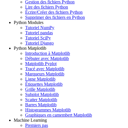
Gestion des fichiers Python
Lire des fichiers Python
Écrire/Créer des fichiers Python
Supprimer des fichiers en Python
Python Modules
Tutoriel NumPy
Tutoriel pandas
Tutoriel SciPy
Tutoriel Django
Python Matplotlib
Introduction à Matplotlib
Débuter avec Matplotlib
Matplotlib Pyplot
Tracé avec Matplotlib
Marqueurs Matplotlib
Ligne Matplotlib
Étiquettes Matplotlib
Grille Matplotlib
Subplot Matplotlib
Scatter Matplotlib
Barres Matplotlib
Histogrammes Matplotlib
Graphiques en camembert Matplotlib
Machine Learning
Premiers pas