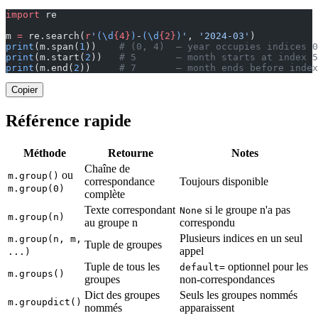
import
 re
m 
=
 re.search(
r
'
(\d
{4}
)
-
(\d
{2}
)
'
, 
'2024-03'
)
print
(m.span(
1
))    
# (0, 4)  — year occupies indices 0
print
(m.start(
2
))   
# 5       — month starts at index 5
print
(m.end(
2
))     
# 7       — month ends before index
Copier
Référence rapide
Méthode
Retourne
Notes
Chaîne de
ou
m.group()
correspondance
Toujours disponible
m.group(0)
complète
Texte correspondant
si le groupe n'a pas
None
m.group(n)
au groupe n
correspondu
Plusieurs indices en un seul
m.group(n, m,
Tuple de groupes
appel
...)
Tuple de tous les
optionnel pour les
default=
m.groups()
groupes
non-correspondances
Dict des groupes
Seuls les groupes nommés
m.groupdict()
nommés
apparaissent