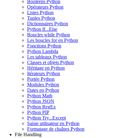
Booléens Python
Opérateurs Python
Listes Python
Tuples Python
Dictionnaires Python
Python If...Else
Boucles while Python
Les boucles for en Python
Fonctions Python
Python Lambda
Les tableaux Python
Classes et objets Python
Héritage en Python
Itérateurs Python
Portée Python
Modules Python
Dates en Python
Python Math
Python JSON
Python RegEx
Python PIP
Python Try...Except
Saisie utilisateur en Python
Formatage de chaînes Python
File Handling