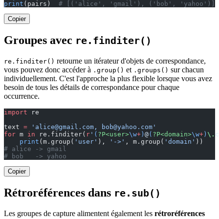
print
(pairs)  
# [('alice', 'gmail'), ('bob', 'yahoo')]
Copier
Groupes avec
re.finditer()
retourne un itérateur d'objets de correspondance,
re.finditer()
vous pouvez donc accéder à
et
sur chacun
.group()
.groups()
individuellement. C'est l'approche la plus flexible lorsque vous avez
besoin de tous les détails de correspondance pour chaque
occurrence.
import
 re
text 
=
 '
alice@gmail.com
, 
bob@yahoo.com
'
for
 m 
in
 re.finditer(
r
'
(
?P<user>
\w
+
)
@
(
?P<domain>
\w
+
)
\.
c
    print
(m.group(
'user'
), 
'->'
, m.group(
'domain'
))
# alice -> gmail
# bob   -> yahoo
Copier
Rétroréférences dans
re.sub()
Les groupes de capture alimentent également les
rétroréférences