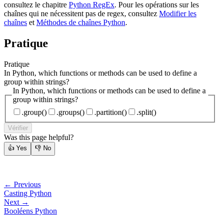
consultez le chapitre
Python RegEx
. Pour les opérations sur les
chaînes qui ne nécessitent pas de regex, consultez
Modifier les
chaînes
et
Méthodes de chaînes Python
.
Pratique
Pratique
In Python, which functions or methods can be used to define a
group within strings?
In Python, which functions or methods can be used to define a
group within strings?
.group()
.groups()
.partition()
.split()
Vérifier
Was this page helpful?
👍
Yes
👎
No
← Previous
Casting Python
Next →
Booléens Python