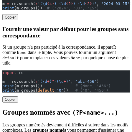
m 
=
 re.search(
r
'
(\d
{4}
)
-
(\d
{2}
)
-
(\d
{2}
)
'
, 
'2024-03-15'
)
print
(m.groups())  
# ('2024', '03', '15')
Copier
Fournir une valeur par défaut pour les groupes sans
correspondance
Si un groupe n'a pas participé à la correspondance, il apparaît
comme
dans le tuple. Vous pouvez fournir un argument
None
pour remplacer ces valeurs
par quelque chose de plus
default
None
utile.
import
 re
m 
=
 re.search(
r
'
(\d
+
)
?
-
(\d
+
)
'
, 
'abc-456'
)
print
(m.groups())              
# (None, '456')
print
(m.groups(
default
=
'0'
))   
# ('0', '456')
Copier
Groupes nommés avec
(?P<name>...)
Les groupes numérotés deviennent difficiles à suivre dans les motifs
complexes. Les
groupes nommés
vous permettent d'assigner une