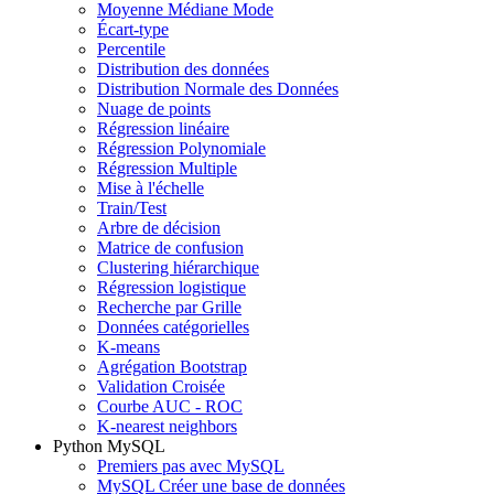
Moyenne Médiane Mode
Écart-type
Percentile
Distribution des données
Distribution Normale des Données
Nuage de points
Régression linéaire
Régression Polynomiale
Régression Multiple
Mise à l'échelle
Train/Test
Arbre de décision
Matrice de confusion
Clustering hiérarchique
Régression logistique
Recherche par Grille
Données catégorielles
K-means
Agrégation Bootstrap
Validation Croisée
Courbe AUC - ROC
K-nearest neighbors
Python MySQL
Premiers pas avec MySQL
MySQL Créer une base de données