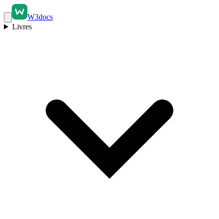
W3docs
Livres