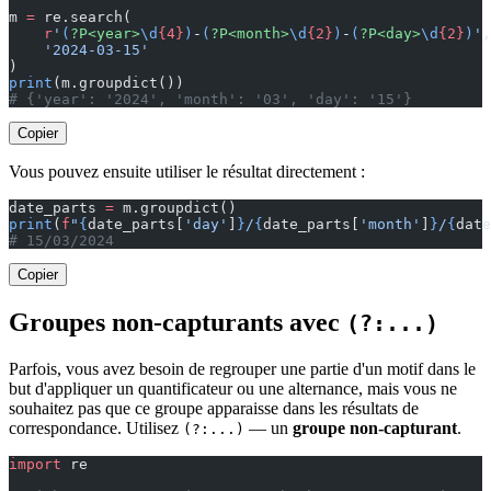
m 
=
 re.search(
    r
'
(
?P<year>
\d
{4}
)
-
(
?P<month>
\d
{2}
)
-
(
?P<day>
\d
{2}
)
'
,
    '2024-03-15'
)
print
(m.groupdict())
# {'year': '2024', 'month': '03', 'day': '15'}
Copier
Vous pouvez ensuite utiliser le résultat directement :
date_parts 
=
 m.groupdict()
print
(
f
"
{
date_parts[
'day'
]
}
/
{
date_parts[
'month'
]
}
/
{
date
# 15/03/2024
Copier
Groupes non-capturants avec
(?:...)
Parfois, vous avez besoin de regrouper une partie d'un motif dans le
but d'appliquer un quantificateur ou une alternance, mais vous ne
souhaitez pas que ce groupe apparaisse dans les résultats de
correspondance. Utilisez
— un
groupe non-capturant
.
(?:...)
import
 re