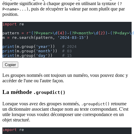
étiquette significative à chaque groupe en utilisant la syntaxe
(?
, puis de récupérer la valeur par nom plutôt que par
P<name>...)
position.
import
 re
pattern 
=
 r
'
(
?P<year>
\d
{4}
)
-
(
?P<month>
\d
{2}
)
-
(
?P<day>
\d
m 
=
 re.search(pattern, 
'2024-03-15'
)
print
(m.group(
'year'
))   
# 2024
print
(m.group(
'month'
))  
# 03
print
(m.group(
'day'
))    
# 15
Copier
Les groupes nommés ont toujours un numéro, vous pouvez donc y
accéder de l'une ou l'autre façon.
La méthode
.groupdict()
Lorsque vous avez des groupes nommés,
retourne
.groupdict()
un dictionnaire associant chaque nom au texte correspondant. C'est
utile lorsque vous voulez décomposer une correspondance en un
objet structuré.
import
 re