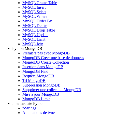
MySQL Create Table
MySQL Insert
MySQL Select
MySQL Where
MySQL Order By
MySQL Delete
MySQL Drop Table
MySQL Update
MySQL Limit
MySQL Join
Python MongoDB
Premiers pas avec MongoDB
MongoDB Créer une base de données
MongoDB Create Collection
Insertion dans MongoDB
MongoDB Find
Requête MongoDB
Tri MongoDB
Suppression MongoDB
Supprimer une collection MongoDB
Mise à jour MongoDB
MongoDB Limit
Intermediate Python
f-Strings
Annotations de types