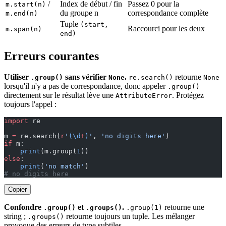
/
Index de début / fin
Passez 0 pour la
m.start(n)
du groupe n
correspondance complète
m.end(n)
Tuple
(start,
Raccourci pour les deux
m.span(n)
end)
Erreurs courantes
Utiliser
sans vérifier
.
retourne
.group()
None
re.search()
None
lorsqu'il n'y a pas de correspondance, donc appeler
.group()
directement sur le résultat lève une
. Protégez
AttributeError
toujours l'appel :
import
 re
m 
=
 re.search(
r
'
(\d
+
)
'
, 
'no digits here'
)
if
 m:
    print
(m.group(
1
))
else
:
    print
(
'no match'
)
# no digits here
Copier
Confondre
et
.
retourne une
.group()
.groups()
.group(1)
string ;
retourne toujours un tuple. Les mélanger
.groups()
provoque des erreurs de type subtiles.