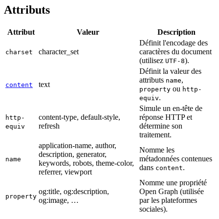
Attributs
Attribut
Valeur
Description
Définit l'encodage des
character_set
caractères du document
charset
(utilisez
).
UTF-8
Définit la valeur des
attributs
,
name
text
content
ou
property
http-
.
equiv
Simule un en-tête de
content-type, default-style,
réponse HTTP et
http-
refresh
détermine son
equiv
traitement.
application-name, author,
Nomme les
description, generator,
métadonnées contenues
name
keywords, robots, theme-color,
dans
.
content
referrer, viewport
Nomme une propriété
og:title, og:description,
Open Graph (utilisée
property
og:image, …
par les plateformes
sociales).