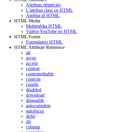
Attributs dépréciés
L'attribut class en HTML
Attribut id HTML
HTML Media
Multimédia HTML
Vidéos YouTube en HTML
HTML Forms
Formulaires HTML
HTML Attribute Reference
alt
async
accept
content
contenteditable
controls
coords
disabled
download
draggable
autocomplete
autofocus
defer
dir
colspan