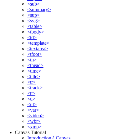
<sub>
<summary>
<sup>
<svg>
<table>
<tbody>
<td>
<template>
<textarea>
<tfoot>
<th>
<thead>
<time>
<title>
<tr>
<track>
<tt>
<u>
<ul>
<var>
<video>
<wbr>
<xmp>
Canvas Tutorial
Introduction à Canvas