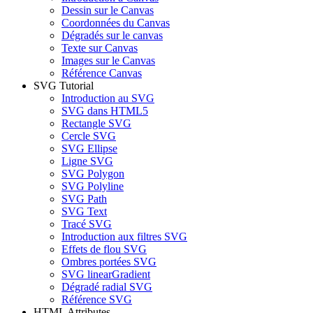
Dessin sur le Canvas
Coordonnées du Canvas
Dégradés sur le canvas
Texte sur Canvas
Images sur le Canvas
Référence Canvas
SVG Tutorial
Introduction au SVG
SVG dans HTML5
Rectangle SVG
Cercle SVG
SVG Ellipse
Ligne SVG
SVG Polygon
SVG Polyline
SVG Path
SVG Text
Tracé SVG
Introduction aux filtres SVG
Effets de flou SVG
Ombres portées SVG
SVG linearGradient
Dégradé radial SVG
Référence SVG
HTML Attributes