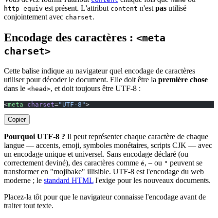
est présent. L'attribut
n'est
pas
utilisé
http-equiv
content
conjointement avec
.
charset
Encodage des caractères :
<meta
charset>
Cette balise indique au navigateur quel encodage de caractères
utiliser pour décoder le document. Elle doit être la
première chose
dans le
, et doit toujours être UTF-8 :
<head>
<
meta
 charset
=
"UTF-8"
>
Copier
Pourquoi UTF-8 ?
Il peut représenter chaque caractère de chaque
langue — accents, emoji, symboles monétaires, scripts CJK — avec
un encodage unique et universel. Sans encodage déclaré (ou
correctement deviné), des caractères comme
,
ou
peuvent se
é
—
"
transformer en "mojibake" illisible. UTF-8 est l'encodage du web
moderne ; le
standard HTML
l'exige pour les nouveaux documents.
Placez-la tôt pour que le navigateur connaisse l'encodage avant de
traiter tout texte.