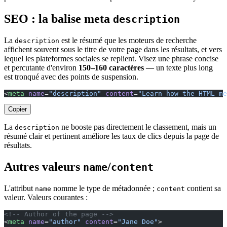
SEO : la balise meta
description
La
est le résumé que les moteurs de recherche
description
affichent souvent sous le titre de votre page dans les résultats, et vers
lequel les plateformes sociales se replient. Visez une phrase concise
et percutante d'environ
150–160 caractères
— un texte plus long
est tronqué avec des points de suspension.
<
meta
 name
=
"description"
 content
=
"Learn how the HTML me
Copier
La
ne booste pas directement le classement, mais un
description
résumé clair et pertinent améliore les taux de clics depuis la page de
résultats.
Autres valeurs
/
name
content
L'attribut
nomme le type de métadonnée ;
contient sa
name
content
valeur. Valeurs courantes :
<!-- Author of the page -->
<
meta
 name
=
"author"
 content
=
"Jane Doe"
>