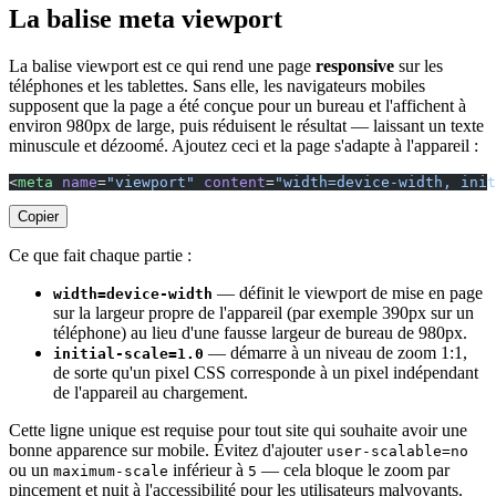
La balise meta viewport
La balise viewport est ce qui rend une page
responsive
sur les
téléphones et les tablettes. Sans elle, les navigateurs mobiles
supposent que la page a été conçue pour un bureau et l'affichent à
environ 980px de large, puis réduisent le résultat — laissant un texte
minuscule et dézoomé. Ajoutez ceci et la page s'adapte à l'appareil :
<
meta
 name
=
"viewport"
 content
=
"width=device-width, init
Copier
Ce que fait chaque partie :
— définit le viewport de mise en page
width=device-width
sur la largeur propre de l'appareil (par exemple 390px sur un
téléphone) au lieu d'une fausse largeur de bureau de 980px.
— démarre à un niveau de zoom 1:1,
initial-scale=1.0
de sorte qu'un pixel CSS corresponde à un pixel indépendant
de l'appareil au chargement.
Cette ligne unique est requise pour tout site qui souhaite avoir une
bonne apparence sur mobile. Évitez d'ajouter
user-scalable=no
ou un
inférieur à
— cela bloque le zoom par
maximum-scale
5
pincement et nuit à l'accessibilité pour les utilisateurs malvoyants.