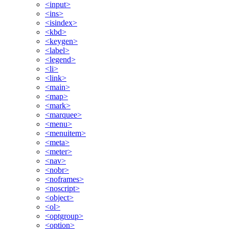
<input>
<ins>
<isindex>
<kbd>
<keygen>
<label>
<legend>
<li>
<link>
<main>
<map>
<mark>
<marquee>
<menu>
<menuitem>
<meta>
<meter>
<nav>
<nobr>
<noframes>
<noscript>
<object>
<ol>
<optgroup>
<option>