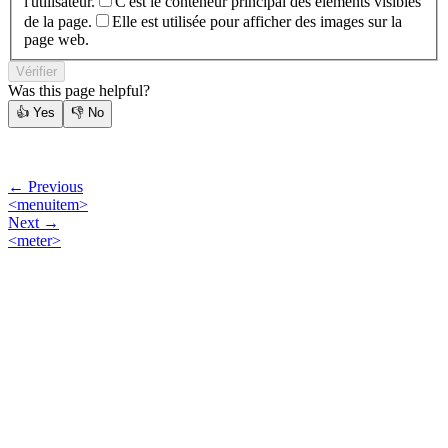
l'utilisateur.
C'est le conteneur principal des éléments visibles
de la page.
Elle est utilisée pour afficher des images sur la
page web.
Vérifier
Was this page helpful?
👍
Yes
👎
No
← Previous
<menuitem>
Next →
<meter>