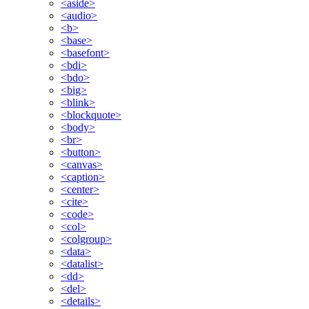
<aside>
<audio>
<b>
<base>
<basefont>
<bdi>
<bdo>
<big>
<blink>
<blockquote>
<body>
<br>
<button>
<canvas>
<caption>
<center>
<cite>
<code>
<col>
<colgroup>
<data>
<datalist>
<dd>
<del>
<details>