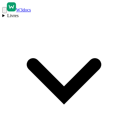
W3docs
Livres