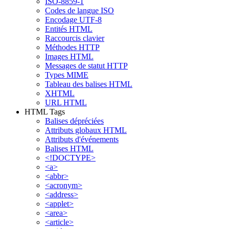
ISO-8859-1
Codes de langue ISO
Encodage UTF-8
Entités HTML
Raccourcis clavier
Méthodes HTTP
Images HTML
Messages de statut HTTP
Types MIME
Tableau des balises HTML
XHTML
URL HTML
HTML Tags
Balises dépréciées
Attributs globaux HTML
Attributs d'événements
Balises HTML
<!DOCTYPE>
<a>
<abbr>
<acronym>
<address>
<applet>
<area>
<article>