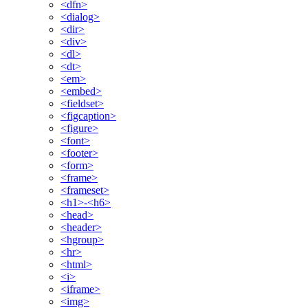
<dfn>
<dialog>
<dir>
<div>
<dl>
<dt>
<em>
<embed>
<fieldset>
<figcaption>
<figure>
<font>
<footer>
<form>
<frame>
<frameset>
<h1>-<h6>
<head>
<header>
<hgroup>
<hr>
<html>
<i>
<iframe>
<img>