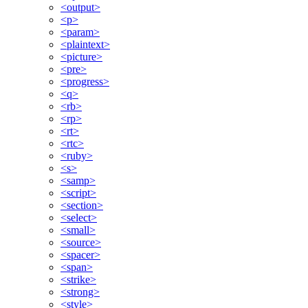
<output>
<p>
<param>
<plaintext>
<picture>
<pre>
<progress>
<q>
<rb>
<rp>
<rt>
<rtc>
<ruby>
<s>
<samp>
<script>
<section>
<select>
<small>
<source>
<spacer>
<span>
<strike>
<strong>
<style>