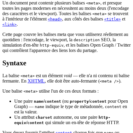
Un document peut contenir plusieurs balises
, et presque
<meta>
toutes les pages modernes en nécessitent au moins deux (l'encodage
des caractères et le viewport). Toutes les balises
se trouvent
<meta>
à l'intérieur de l'élément
, aux côtés des balises
et
<head>
<title>
.
<link>
Cette page couvre les balises meta que vous utiliserez réellement au
quotidien : l'encodage, le viewport, la
SEO, la
description
simulation d'en-tête
, et les balises Open Graph / Twitter
http-equiv
qui contrôlent l'apparence des liens lors du partage.
Syntaxe
La balise
est un élément
void
— elle n'a ni contenu ni balise
<meta>
fermante. En
XHTML
, elle doit être auto-fermante (
).
<meta />
Une balise
utilise l'un de ces deux formats :
<meta>
Une paire
/
(ou
/
pour Open
name
content
property
content
Graph) —
indique le type de métadonnée,
en
name
content
est la valeur.
Un attribut
autonome, ou une paire
charset
http-
/
qui simule un en-tête de réponse HTTP.
equiv
content
Vous devez fournir l'attribut
chaque fois que
ou
content
name