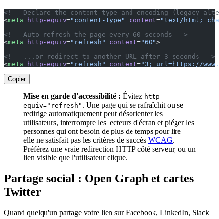
<!-- Declare the content type and encoding (legacy alte
<
meta
 http-equiv
=
"content-type"
 content
=
"text/html; ch
<!-- Auto-refresh the page every 60 seconds -->
<
meta
 http-equiv
=
"refresh"
 content
=
"60"
>
<!-- ...or redirect to another URL after 3 seconds -->
<
meta
 http-equiv
=
"refresh"
 content
=
"3; url=https://www.
Copier
Mise en garde d'accessibilité :
Évitez
http-
. Une page qui se rafraîchit ou se
equiv="refresh"
redirige automatiquement peut désorienter les
utilisateurs, interrompre les lecteurs d'écran et piéger les
personnes qui ont besoin de plus de temps pour lire —
elle ne satisfait pas les critères de succès
WCAG
.
Préférez une vraie redirection HTTP côté serveur, ou un
lien visible que l'utilisateur clique.
Partage social : Open Graph et cartes
Twitter
Quand quelqu'un partage votre lien sur Facebook, LinkedIn, Slack