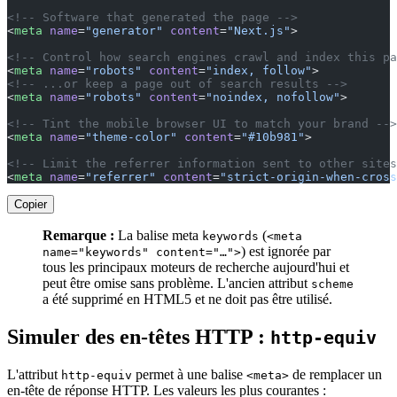
<!-- Software that generated the page -->
<
meta
 name
=
"generator"
 content
=
"Next.js"
>
<!-- Control how search engines crawl and index this pa
<
meta
 name
=
"robots"
 content
=
"index, follow"
>
<!-- ...or keep a page out of search results -->
<
meta
 name
=
"robots"
 content
=
"noindex, nofollow"
>
<!-- Tint the mobile browser UI to match your brand -->
<
meta
 name
=
"theme-color"
 content
=
"#10b981"
>
<!-- Limit the referrer information sent to other sites
<
meta
 name
=
"referrer"
 content
=
"strict-origin-when-cross
Copier
Remarque :
La balise meta
(
keywords
<meta
) est ignorée par
name="keywords" content="…">
tous les principaux moteurs de recherche aujourd'hui et
peut être omise sans problème. L'ancien attribut
scheme
a été supprimé en HTML5 et ne doit pas être utilisé.
Simuler des en-têtes HTTP :
http-equiv
L'attribut
permet à une balise
de remplacer un
http-equiv
<meta>
en-tête de réponse HTTP. Les valeurs les plus courantes :