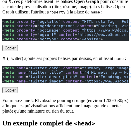
ou X, ces plateformes lisent les balises
Open Graph
pour construire
la carte de prévisualisation (titre, résumé, image). Les balises Open
Graph utilisent l'attribut
à la place de
:
property
name
<
meta
 property
=
"og:title"
 content
=
"HTML meta Tag — Full
<
meta
 property
=
"og:description"
 content
=
"Encoding, view
<
meta
 property
=
"og:image"
 content
=
"https://www.w3docs.c
<
meta
 property
=
"og:url"
 content
=
"https://www.w3docs.com
<
meta
 property
=
"og:type"
 content
=
"website"
>
Copier
X (Twitter) ajoute ses propres balises par-dessus, en utilisant
:
name
<
meta
 name
=
"twitter:card"
 content
=
"summary_large_image"
<
meta
 name
=
"twitter:title"
 content
=
"HTML meta Tag — Ful
<
meta
 name
=
"twitter:description"
 content
=
"Encoding, vie
<
meta
 name
=
"twitter:image"
 content
=
"https://www.w3docs.
Copier
Fournissez une URL absolue pour
(environ 1200×630px)
og:image
afin que les prévisualisations affichent une image grande et nette
plutôt qu'une miniature ou rien du tout.
Un exemple complet de
<head>