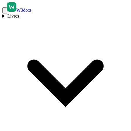
W3docs
Livres