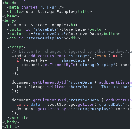
<
head
>
  <
meta
 charset
=
"UTF-8"
 />
  <
title
>Local Storage Example</
title
>
</
head
>
<
body
>
  <
h1
>Local Storage Example</
h1
>
  <
button
 id
=
"storeData"
>Store Data</
button
>
  <
button
 id
=
"retrieveData"
>Retrieve Data</
button
>
  <
div
 id
=
"storageDisplay"
></
div
>
  <
script
>
    // Listen for changes triggered by other windows/ta
    window.
addEventListener
(
'storage'
, (
event
) 
=>
 {
      if
 (event.key 
===
 'sharedData'
) {
        document.
getElementById
(
'storageDisplay'
).inner
      }
    });
    document.
getElementById
(
'storeData'
).
addEventListen
      localStorage.
setItem
(
'sharedData'
, 
'This is share
    });
    document.
getElementById
(
'retrieveData'
).
addEventLis
      const
 data
 =
 localStorage.
getItem
(
'sharedData'
);
      document.
getElementById
(
'storageDisplay'
).innerTe
    });
  </
script
>
</
body
>
</
html
>