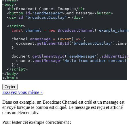
</
head
>
<
body
>
  <
h1
>Broadcast Channel Example</
h1
>
  <
button
 id
=
"sendMessage"
>Send Message</
button
>
  <
div
 id
=
"broadcastDisplay"
></
div
>
  <
script
>
    const
 channel
 =
 new
 BroadcastChannel
(
'example_chann
    channel.
onmessage
 =
 (
event
) 
=>
 {
      document.
getElementById
(
'broadcastDisplay'
).inner
    };
    document.
getElementById
(
'sendMessage'
).
addEventList
      channel.
postMessage
(
'Hello from another context!'
    });
  </
script
>
</
body
>
</
html
>
Copier
Essayez vous-même »
Dans cet exemple, un Broadcast Channel est créé et un message est
envoyé lorsque le bouton est cliqué. Le message est reçu et affiché
dans un élément div.
Pour tester cet exemple correctement :