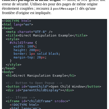
erreur de sécurité. Utilisez-les pour des pages de même origine
étroitement couplées ; recourez à
dès qu'une
postMessage()
frontière d'origine est impliquée.
<!
DOCTYPE
 html
>
<
html
 lang
=
"en"
>
<
head
>
  <
meta
 charset
=
"UTF-8"
 />
  <
title
>Direct Manipulation Example</
title
>
  <
style
>
    #childIframe
 {
      width
: 
100
%
;
      height
: 
200
px
;
      border
: 
1
px
 solid
 black
;
      margin-top
: 
20
px
;
    }
  </
style
>
</
head
>
<
body
>
  <
h1
>Direct Manipulation Example</
h1
>
  <!-- Button to Open Popup -->
  <
button
 id
=
"openChild"
>Open Child Window</
button
>
  <
div
 id
=
"parentChildDisplay"
></
div
>
  <!-- Iframe -->
  <
iframe
 id
=
"childIframe"
 srcdoc
=
"
    <
!DOCTYPE html>
    <
html lang='en'>