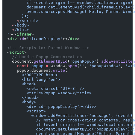
          if (event.origin !== window.location.origin) 
          document.getElementById('childIframeDisplay')
          event.source.postMessage('Hello, Parent Windo
        });
      <
/script>
    <
/body>
    <
/html>
  "
></
iframe
>
  <
div
 id
=
"iframeDisplay"
></
div
>
  <!-- Scripts for Parent Window -->
  <
script
>
    // Handle Popup Communication
    document.
getElementById
(
'openPopup'
).
addEventListen
      const
 popup
 =
 window.
open
(
''
, 
'popupWindow'
, 
'wid
      popup.document.
write
(
`
        <!DOCTYPE html>
        <html lang='en'>
        <head>
          <meta charset='UTF-8' />
          <title>Popup Window</title>
        </head>
        <body>
          <div id='popupDisplay'></div>
          <script>
            window.addEventListener('message', (event) 
              // Note: For cross-origin contexts, repla
              if (event.origin !== window.location.orig
              document.getElementById('popupDisplay').i
              event.source.postMessage('Hello, Parent W