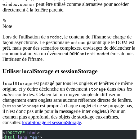
peut être utilisé comme alternative pour accéder
window.opener
directement à la fenêtre parente.
✎
Note
Lors de l'utilisation de
, le contenu de l'iframe se charge de
srcdoc
façon asynchrone. Le gestionnaire
garantit que le DOM est
onload
prêt, mais pour des scénarios complexes, envisagez de déclencher la
communication via un événement
émis depuis
DOMContentLoaded
l'intérieur de l'iframe.
Utiliser localStorage et sessionStorage
est partagé par tous les onglets et fenêtres de même
localStorage
origine, et y écrire déclenche un événement
dans
tous les
storage
autres
contextes. Cela en fait un moyen simple de diffuser un
changement entre onglets sans aucune référence directe de fenêtre.
(
est propre à chaque onglet et ne se propage pas,
sessionStorage
il n'est donc pas utile pour la messagerie inter-onglets.) Pour un
examen plus approfondi des objets de stockage eux-mêmes,
consultez
localStorage et sessionStorage
.
<!
DOCTYPE
 html
>
<
html
 lang
=
"en"
>