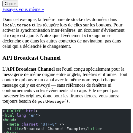
Copier
Essayez vous-même »
Dans cet exemple, la fenêtre parente stocke des données dans
et les récupère lors de clics sur les boutons. Pour
localStorage
activer la synchronisation inter-fenêtres, un écouteur d'événement
est ajouté. Notez que l'événement
ne se
storage
storage
déclenche que dans les autres contextes de navigation, pas dans
celui qui a déclenché le changement.
API Broadcast Channel
L'
API Broadcast Channel
est l'outil conçu spécialement pour la
messagerie de même origine entre onglets, fenêtres et iframes. Tout
contexte qui ouvre un canal avec le même nom reçoit chaque
message qui y est envoyé — sans références de fenêtres ni
contournements via les événements
. Elle ne peut pas
storage
traverser les origines, donc pour les iframes tierces, vous aurez
toujours besoin de
.
postMessage()
<!
DOCTYPE
 html
>
<
html
 lang
=
"en"
>
<
head
>
  <
meta
 charset
=
"UTF-8"
 />
  <
title
>Broadcast Channel Example</
title
>