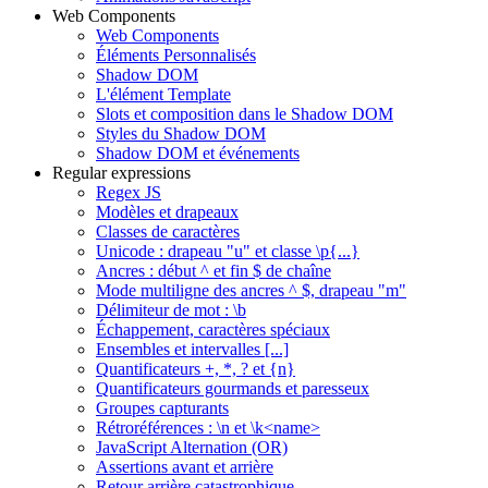
Web Components
Web Components
Éléments Personnalisés
Shadow DOM
L'élément Template
Slots et composition dans le Shadow DOM
Styles du Shadow DOM
Shadow DOM et événements
Regular expressions
Regex JS
Modèles et drapeaux
Classes de caractères
Unicode : drapeau "u" et classe \p{...}
Ancres : début ^ et fin $ de chaîne
Mode multiligne des ancres ^ $, drapeau "m"
Délimiteur de mot : \b
Échappement, caractères spéciaux
Ensembles et intervalles [...]
Quantificateurs +, *, ? et {n}
Quantificateurs gourmands et paresseux
Groupes capturants
Rétroréférences : \n et \k<name>
JavaScript Alternation (OR)
Assertions avant et arrière
Retour arrière catastrophique