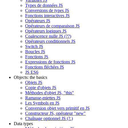
Variables JS
Types de données JS
Conversions de types JS
Fonctions interactives JS
Opérateurs JS
Opérateurs de comparaison JS
Opérateurs logiques JS
Coalescence nulle JS (??)
Opérateurs conditionnels JS
Switch JS
Boucles JS
Fonctions JS
Expressions de fonctions JS
Fonctions fléchées JS
JS ES6
Objects: the basics
Objets JS
Copie d'objets JS
Méthodes d'objet JS, "this"
Ramasse-miettes JS
Les Symbols en JS
Conversion objet vers primitif en JS
Constructeur JS, opérateur "new"
Chaînage optionnel JS (?.)
Data types