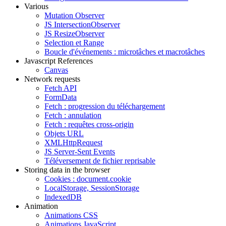
Various
Mutation Observer
JS IntersectionObserver
JS ResizeObserver
Selection et Range
Boucle d'événements : microtâches et macrotâches
Javascript References
Canvas
Network requests
Fetch API
FormData
Fetch : progression du téléchargement
Fetch : annulation
Fetch : requêtes cross-origin
Objets URL
XMLHttpRequest
JS Server-Sent Events
Téléversement de fichier reprisable
Storing data in the browser
Cookies : document.cookie
LocalStorage, SessionStorage
IndexedDB
Animation
Animations CSS
Animations JavaScript