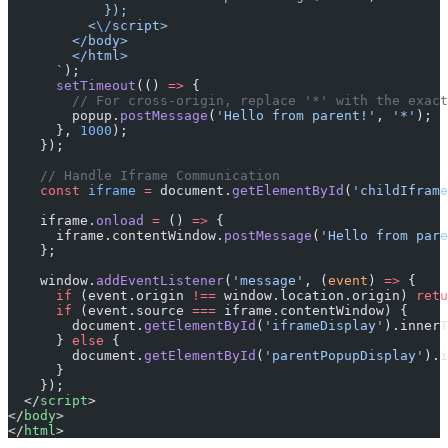
            });
          <
\/
script>
        </body>
        </html>
      `
);
      setTimeout
(() 
=>
 {
        // For cross-origin, replace '*' with the exact
        popup.
postMessage
(
'Hello from parent!'
, 
'*'
);
      }, 
1000
);
    });
    // Handle Iframe Communication
    const
 iframe
 =
 document.
getElementById
(
'childIframe
    iframe.
onload
 =
 () 
=>
 {
      iframe.contentWindow.
postMessage
(
'Hello from pare
    };
    window.
addEventListener
(
'message'
, (
event
) 
=>
 {
      if
 (event.origin 
!==
 window.location.origin) 
retu
      if
 (event.source 
===
 iframe.contentWindow) {
        document.
getElementById
(
'iframeDisplay'
).innerT
      } 
else
 {
        document.
getElementById
(
'parentPopupDisplay'
).i
      }
    });
  </
script
>
</
body
>
</
html
>