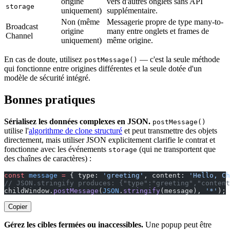
origine
vers d'autres onglets sans API
storage
uniquement)
supplémentaire.
Non (même
Messagerie propre de type many-to-
Broadcast
origine
many entre onglets et frames de
Channel
uniquement)
même origine.
En cas de doute, utilisez
— c'est la seule méthode
postMessage()
qui fonctionne entre origines différentes et la seule dotée d'un
modèle de sécurité intégré.
Bonnes pratiques
Sérialisez les données complexes en JSON.
postMessage()
utilise l'
algorithme de clone structuré
et peut transmettre des objets
directement, mais utiliser JSON explicitement clarifie le contrat et
fonctionne avec les événements
(qui ne transportent que
storage
des chaînes de caractères) :
const
 message
 =
 { type: 
'greeting'
, content: 
'Hello, Ch
// JSON.stringify produces: {"type":"greeting","content
childWindow.
postMessage
(
JSON
.
stringify
(message), 
'*'
);
Copier
Gérez les cibles fermées ou inaccessibles.
Une popup peut être