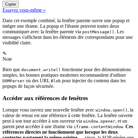
Copier
Essayez vous-même »
Dans cet exemple combiné, la fenêtre parente ouvre une popup et
intègre une iframe. La popup et l'iframe peuvent toutes deux
communiquer avec la fenêtre parente via
. Les
postMessage()
messages s'affichent dans les éléments div correspondants pour une
visibilité claire.
✎
Note
Bien que
fonctionne pour des démonstrations
document.write()
simples, les bonnes pratiques modernes recommandent d'utiliser
ou des URL
pour injecter du contenu dans les
DOMParser
Blob
popups de façon sécurisée.
Accéder aux références de fenêtres
Lorsque vous ouvrez une nouvelle fenêtre avec
, la
window.open()
valeur de retour est une référence à cette fenêtre. La fenêtre ouverte
peut à son tour accéder à son ouvreur via
, et un
window.opener
parent peut accéder à une iframe via
.
Ces
iframe.contentWindow
références directes ne fonctionnent que lorsque les deux
contextes partagent la même origine
— sinon, la SOP génère une