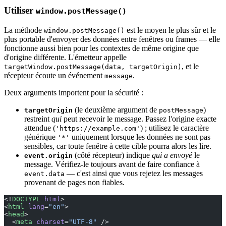
Utiliser
window.postMessage()
La méthode
est le moyen le plus sûr et le
window.postMessage()
plus portable d'envoyer des données entre fenêtres ou frames — elle
fonctionne aussi bien pour les contextes de même origine que
d'origine différente. L'émetteur appelle
, et le
targetWindow.postMessage(data, targetOrigin)
récepteur écoute un événement
.
message
Deux arguments importent pour la sécurité :
(le deuxième argument de
)
targetOrigin
postMessage
restreint
qui
peut recevoir le message. Passez l'origine exacte
attendue (
) ; utilisez le caractère
'https://example.com'
générique
uniquement lorsque les données ne sont pas
'*'
sensibles, car toute fenêtre à cette cible pourra alors les lire.
(côté récepteur) indique
qui a envoyé
le
event.origin
message. Vérifiez-le toujours avant de faire confiance à
— c'est ainsi que vous rejetez les messages
event.data
provenant de pages non fiables.
<!
DOCTYPE
 html
>
<
html
 lang
=
"en"
>
<
head
>
  <
meta
 charset
=
"UTF-8"
 />