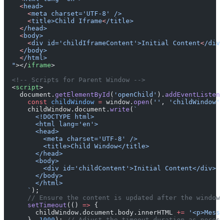
    <
head>
      <
meta charset='UTF-8' />
      <
title>Child Iframe
<
/title>
    <
/head>
    <
body>
      <
div id='childIframeContent'>Initial Content
<
/div
    <
/body>
    <
/html>
  "
></
iframe
>
  <!-- Scripts for Parent Window -->
  <
script
>
    document.
getElementById
(
'openChild'
).
addEventListen
      const
 childWindow
 =
 window.
open
(
''
, 
'childWindow'
      childWindow.document.
write
(
`
        <!DOCTYPE html>
        <html lang='en'>
        <head>
          <meta charset='UTF-8' />
          <title>Child Window</title>
        </head>
        <body>
          <div id='childContent'>Initial Content</div>
        </body>
        </html>
      `
);
      // Ensure the content is updated after the window
      setTimeout
(() 
=>
 {
        childWindow.document.body.innerHTML 
+=
 '<p>Mess
      }, 
1000
); 
// Adjust the timeout duration as neces