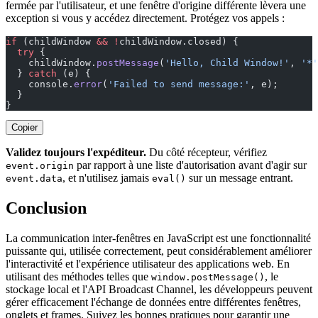
fermée par l'utilisateur, et une fenêtre d'origine différente lèvera une
exception si vous y accédez directement. Protégez vos appels :
if
 (childWindow 
&&
 !
childWindow.closed) {
  try
 {
    childWindow.
postMessage
(
'Hello, Child Window!'
, 
'*'
  } 
catch
 (e) {
    console.
error
(
'Failed to send message:'
, e);
  }
}
Copier
Validez toujours l'expéditeur.
Du côté récepteur, vérifiez
par rapport à une liste d'autorisation avant d'agir sur
event.origin
, et n'utilisez jamais
sur un message entrant.
event.data
eval()
Conclusion
La communication inter-fenêtres en JavaScript est une fonctionnalité
puissante qui, utilisée correctement, peut considérablement améliorer
l'interactivité et l'expérience utilisateur des applications web. En
utilisant des méthodes telles que
, le
window.postMessage()
stockage local et l'API Broadcast Channel, les développeurs peuvent
gérer efficacement l'échange de données entre différentes fenêtres,
onglets et frames. Suivez les bonnes pratiques pour garantir une