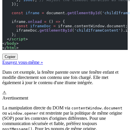
    });
    const
 iframe
 =
 document.
getElementById
(
'childIframe
    iframe.
onload
 =
 () 
=>
 {
      const
 iframeDoc
 =
 iframe.contentWindow.document;
      iframeDoc.
getElementById
(
'childIframeContent'
).in
    };
  </
script
>
</
body
>
</
html
>
Copier
Essayez vous-même »
Dans cet exemple, la fenêtre parente ouvre une fenêtre enfant et
modifie directement son contenu une fois chargé. Elle met
également à jour le contenu d'une iframe intégrée.
⚠
Avertissement
La manipulation directe du DOM via
contentWindow.document
ou
est restreinte par la politique de même origine
window.opener
(SOP) pour les contextes d'origines différentes. Pour une
communication sécurisée et fiable, préférez toujours
. Pour les popups de même origine,
postMessage()