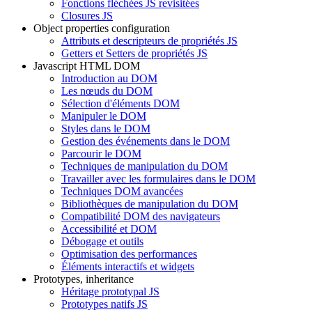
Fonctions fléchées JS revisitées
Closures JS
Object properties configuration
Attributs et descripteurs de propriétés JS
Getters et Setters de propriétés JS
Javascript HTML DOM
Introduction au DOM
Les nœuds du DOM
Sélection d'éléments DOM
Manipuler le DOM
Styles dans le DOM
Gestion des événements dans le DOM
Parcourir le DOM
Techniques de manipulation du DOM
Travailler avec les formulaires dans le DOM
Techniques DOM avancées
Bibliothèques de manipulation du DOM
Compatibilité DOM des navigateurs
Accessibilité et DOM
Débogage et outils
Optimisation des performances
Éléments interactifs et widgets
Prototypes, inheritance
Héritage prototypal JS
Prototypes natifs JS