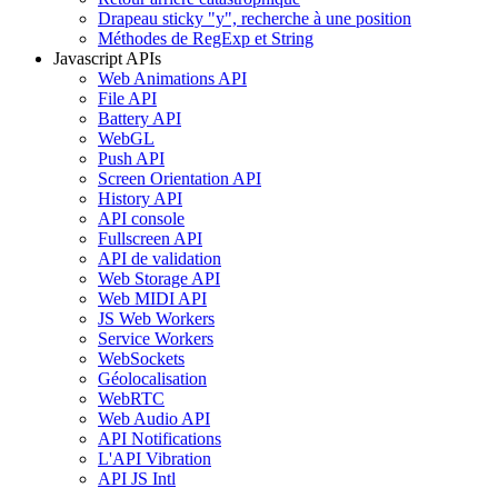
Drapeau sticky "y", recherche à une position
Méthodes de RegExp et String
Javascript APIs
Web Animations API
File API
Battery API
WebGL
Push API
Screen Orientation API
History API
API console
Fullscreen API
API de validation
Web Storage API
Web MIDI API
JS Web Workers
Service Workers
WebSockets
Géolocalisation
WebRTC
Web Audio API
API Notifications
L'API Vibration
API JS Intl