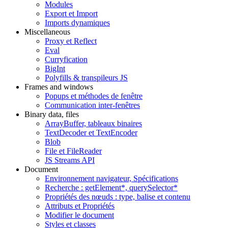
Modules
Export et Import
Imports dynamiques
Miscellaneous
Proxy et Reflect
Eval
Curryfication
BigInt
Polyfills & transpileurs JS
Frames and windows
Popups et méthodes de fenêtre
Communication inter-fenêtres
Binary data, files
ArrayBuffer, tableaux binaires
TextDecoder et TextEncoder
Blob
File et FileReader
JS Streams API
Document
Environnement navigateur, Spécifications
Recherche : getElement*, querySelector*
Propriétés des nœuds : type, balise et contenu
Attributs et Propriétés
Modifier le document
Styles et classes