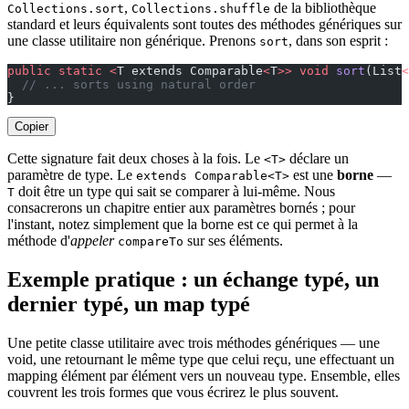
,
de la bibliothèque
Collections.sort
Collections.shuffle
standard et leurs équivalents sont toutes des méthodes génériques sur
une classe utilitaire non générique. Prenons
, dans son esprit :
sort
public
 static
 <
T extends Comparable
<
T
>>
 void
 sort
(List
<
  // ... sorts using natural order
}
Copier
Cette signature fait deux choses à la fois. Le
déclare un
<T>
paramètre de type. Le
est une
borne
—
extends Comparable<T>
doit être un type qui sait se comparer à lui-même. Nous
T
consacrerons un chapitre entier aux paramètres bornés ; pour
l'instant, notez simplement que la borne est ce qui permet à la
méthode d'
appeler
sur ses éléments.
compareTo
Exemple pratique : un échange typé, un
dernier typé, un map typé
Une petite classe utilitaire avec trois méthodes génériques — une
void, une retournant le même type que celui reçu, une effectuant un
mapping élément par élément vers un nouveau type. Ensemble, elles
couvrent les trois formes que vous écrirez le plus souvent.