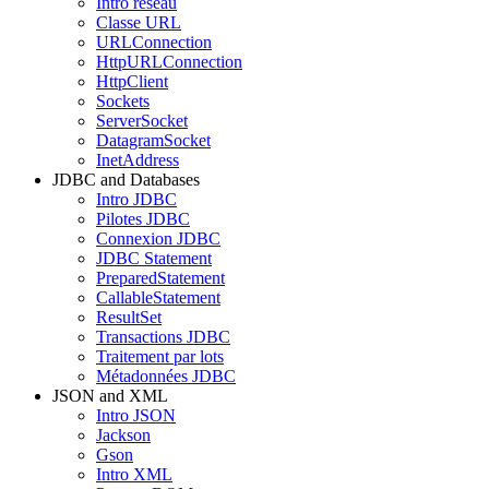
Intro réseau
Classe URL
URLConnection
HttpURLConnection
HttpClient
Sockets
ServerSocket
DatagramSocket
InetAddress
JDBC and Databases
Intro JDBC
Pilotes JDBC
Connexion JDBC
JDBC Statement
PreparedStatement
CallableStatement
ResultSet
Transactions JDBC
Traitement par lots
Métadonnées JDBC
JSON and XML
Intro JSON
Jackson
Gson
Intro XML