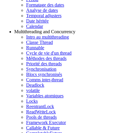
Formatage des dates
Analyse de dates
Temporal adjusters
Date héritée
Calendar
Multithreading and Concurrency
Intro au multithreading
Classe Thread
Runnable
Cycle de vie d'un thread
Méthodes des threads
Priorité des threads
Synchronisation
Blocs synchronisés
Comms inter-thread
Deadlock
volatile
Variables atomiques
Locks
ReentrantLock
ReadWriteLock
Pools de threads
Framework Executor
Callable & Future