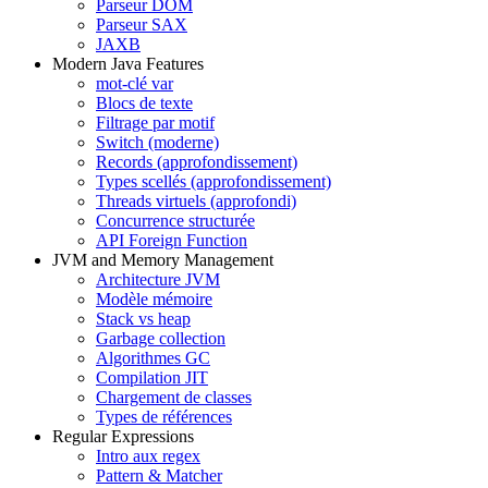
Parseur DOM
Parseur SAX
JAXB
Modern Java Features
mot-clé var
Blocs de texte
Filtrage par motif
Switch (moderne)
Records (approfondissement)
Types scellés (approfondissement)
Threads virtuels (approfondi)
Concurrence structurée
API Foreign Function
JVM and Memory Management
Architecture JVM
Modèle mémoire
Stack vs heap
Garbage collection
Algorithmes GC
Compilation JIT
Chargement de classes
Types de références
Regular Expressions
Intro aux regex
Pattern & Matcher