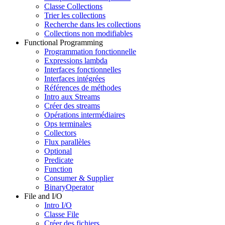
Classe Collections
Trier les collections
Recherche dans les collections
Collections non modifiables
Functional Programming
Programmation fonctionnelle
Expressions lambda
Interfaces fonctionnelles
Interfaces intégrées
Références de méthodes
Intro aux Streams
Créer des streams
Opérations intermédiaires
Ops terminales
Collectors
Flux parallèles
Optional
Predicate
Function
Consumer & Supplier
BinaryOperator
File and I/O
Intro I/O
Classe File
Créer des fichiers