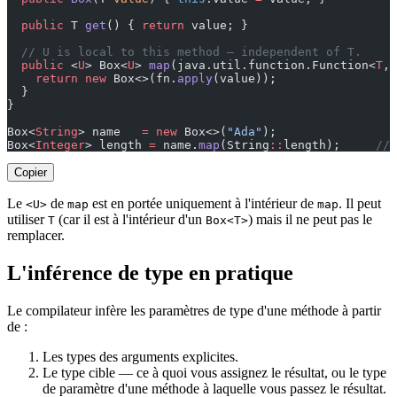
  public
 T 
get
() { 
return
 value; }
  // U is local to this method — independent of T.
  public
 <
U
> Box<
U
> 
map
(java.util.function.Function<
T
, 
    return
 new
 Box<>(fn.
apply
(value));
  }
}
Box<
String
> name   
=
 new
 Box<>(
"Ada"
);
Box<
Integer
> length 
=
 name.
map
(String
::
length);     
// 
Copier
Le
de
est en portée uniquement à l'intérieur de
. Il peut
<U>
map
map
utiliser
(car il est à l'intérieur d'un
) mais il ne peut pas le
T
Box<T>
remplacer.
L'inférence de type en pratique
Le compilateur infère les paramètres de type d'une méthode à partir
de :
Les types des arguments explicites.
Le type cible — ce à quoi vous assignez le résultat, ou le type
de paramètre d'une méthode à laquelle vous passez le résultat.