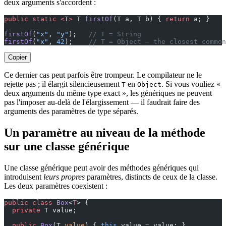
deux arguments s'accordent :
public
 static
 <
T
>
 T 
firstOf
(T a, T b) { 
return
 a; }
firstOf
(
"x"
, 
"y"
);   
// T = String
firstOf
(
"x"
, 
42
);    
// T = Object — the closest common
Copier
Ce dernier cas peut parfois être trompeur. Le compilateur ne le
rejette pas ; il élargit silencieusement
en
. Si vous vouliez «
T
Object
deux arguments du même type exact », les génériques ne peuvent
pas l'imposer au-delà de l'élargissement — il faudrait faire des
arguments des paramètres de type séparés.
Un paramètre au niveau de la méthode
sur une classe générique
Une classe générique peut avoir des méthodes génériques qui
introduisent
leurs propres
paramètres, distincts de ceux de la classe.
Les deux paramètres coexistent :
public
 class
 Box
<
T
> {
  private
 T value;
  public
 Box
(T 
value
) { 
this
.value 
=
 value; }