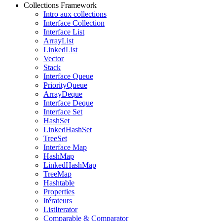
Collections Framework
Intro aux collections
Interface Collection
Interface List
ArrayList
LinkedList
Vector
Stack
Interface Queue
PriorityQueue
ArrayDeque
Interface Deque
Interface Set
HashSet
LinkedHashSet
TreeSet
Interface Map
HashMap
LinkedHashMap
TreeMap
Hashtable
Properties
Itérateurs
ListIterator
Comparable & Comparator