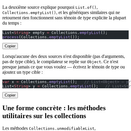
La deuxième source explique pourquoi
,
List.of()
, et les génériques similaires qui ne
Collections.emptyList()
retournent rien fonctionnent sans témoin de type explicite la plupart
du temps :
List<
String
> empty 
=
 Collections.
emptyList
();          
process
(Collections.
emptyList
());                      
Copier
Lorsqu'aucune des deux sources n'est disponible (pas d'arguments,
pas de type cible), le compilateur se replie sur
. Ce n'est
Object
presque jamais ce que vous voulez — écrivez le témoin de type ou
ajoutez un type cible :
var
 x 
=
 Collections.
emptyList
();   
// List<Object> — pr
List<
String
> y 
=
 Collections.
emptyList
();   
// List<Str
Copier
Une forme concrète : les méthodes
utilitaires sur les collections
Les méthodes
,
Collections.unmodifiableList