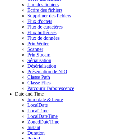
Lire des fichiers
Écrire des fichiers
Supprimer des fichiers
Flux d'octets
Flux de caractères
Flux bufférisés
Flux de données
PrintWriter
Scanner
PrintStream
Sérialisation
Désérialisation
Présentation de NIO
Classe Path
Classe Files
Parcourir l'arborescence
Date and Time
Intro date & heure
LocalDate
LocalTime
LocalDateTime
ZonedDateTime
Instant
Duration
Period