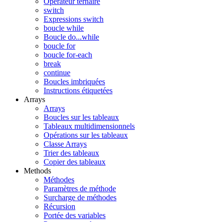
Opérateur ternaire
switch
Expressions switch
boucle while
Boucle do...while
boucle for
boucle for-each
break
continue
Boucles imbriquées
Instructions étiquetées
Arrays
Arrays
Boucles sur les tableaux
Tableaux multidimensionnels
Opérations sur les tableaux
Classe Arrays
Trier des tableaux
Copier des tableaux
Methods
Méthodes
Paramètres de méthode
Surcharge de méthodes
Récursion
Portée des variables