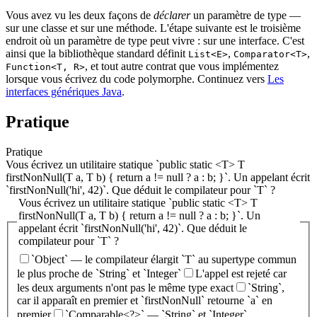
Vous avez vu les deux façons de
déclarer
un paramètre de type —
sur une classe et sur une méthode. L'étape suivante est le troisième
endroit où un paramètre de type peut vivre : sur une interface. C'est
ainsi que la bibliothèque standard définit
,
,
List<E>
Comparator<T>
, et tout autre contrat que vous implémentez
Function<T, R>
lorsque vous écrivez du code polymorphe. Continuez vers
Les
interfaces génériques Java
.
Pratique
Pratique
Vous écrivez un utilitaire statique `public static <T> T
firstNonNull(T a, T b) { return a != null ? a : b; }`. Un appelant écrit
`firstNonNull('hi', 42)`. Que déduit le compilateur pour `T` ?
Vous écrivez un utilitaire statique `public static <T> T
firstNonNull(T a, T b) { return a != null ? a : b; }`. Un
appelant écrit `firstNonNull('hi', 42)`. Que déduit le
compilateur pour `T` ?
`Object` — le compilateur élargit `T` au supertype commun
le plus proche de `String` et `Integer`
L'appel est rejeté car
les deux arguments n'ont pas le même type exact
`String`,
car il apparaît en premier et `firstNonNull` retourne `a` en
premier
`Comparable<?>` — `String` et `Integer`