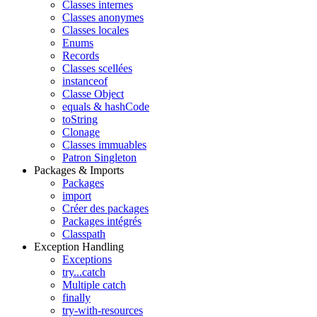
Classes internes
Classes anonymes
Classes locales
Enums
Records
Classes scellées
instanceof
Classe Object
equals & hashCode
toString
Clonage
Classes immuables
Patron Singleton
Packages & Imports
Packages
import
Créer des packages
Packages intégrés
Classpath
Exception Handling
Exceptions
try...catch
Multiple catch
finally
try-with-resources