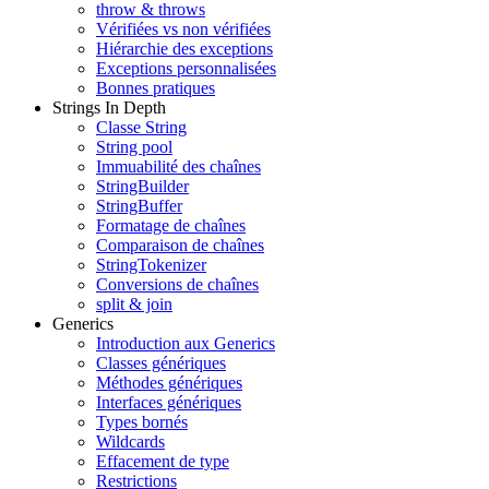
throw & throws
Vérifiées vs non vérifiées
Hiérarchie des exceptions
Exceptions personnalisées
Bonnes pratiques
Strings In Depth
Classe String
String pool
Immuabilité des chaînes
StringBuilder
StringBuffer
Formatage de chaînes
Comparaison de chaînes
StringTokenizer
Conversions de chaînes
split & join
Generics
Introduction aux Generics
Classes génériques
Méthodes génériques
Interfaces génériques
Types bornés
Wildcards
Effacement de type
Restrictions