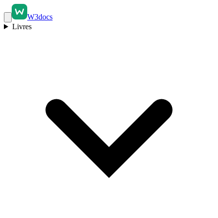
W3docs
Livres