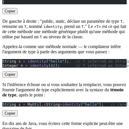
}
Copier
De gauche à droite : "public, static, déclare un paramètre de type
,
T
retourne un
, nommé
, prend un
." Le
est ce qui fait
T
identity
T
<T>
de cette méthode une méthode générique plutôt qu'une méthode qui
utilise par hasard un
au niveau de la classe.
T
Appelez-la comme une méthode normale — le compilateur infère
l'argument de type à partir des arguments que vous passez :
String s 
=
 identity
(
"hello"
);   
// T inferred as String
Integer n 
=
 identity
(
42
);       
// T inferred as Intege
Copier
Si l'inférence échoue ou si vous souhaitez la remplacer, vous pouvez
fournir l'argument de type explicitement avec la syntaxe du
témoin
de type
, après le point :
String s 
=
 MyUtil.
<
String
>
identity
(
"hello"
);   
// rarel
Copier
En dix ans de Java, vous écrirez cette forme explicite peut-être une
douzaine de fois.