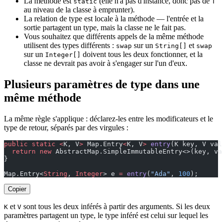
La méthode est
(elle n'a pas d'instance, donc pas de
static
T
au niveau de la classe à emprunter).
La relation de type est locale à la méthode — l'entrée et la
sortie partagent un type, mais la classe ne le fait pas.
Vous souhaitez que différents appels de la même méthode
utilisent des types différents :
sur un
et
swap
String[]
swap
sur un
doivent tous les deux fonctionner, et la
Integer[]
classe ne devrait pas avoir à s'engager sur l'un d'eux.
Plusieurs paramètres de type dans une
même méthode
La même règle s'applique : déclarez-les entre les modificateurs et le
type de retour, séparés par des virgules :
public
 static
 <
K, V
>
 Map.Entry
<
K, V
>
 entry
(K key, V val
  return
 new
 AbstractMap.SimpleImmutableEntry<>(key, va
}
Map.Entry<
String
, 
Integer
> e 
=
 entry
(
"Ada"
, 
100
);
Copier
et
sont tous les deux inférés à partir des arguments. Si les deux
K
V
paramètres partagent un type, le type inféré est celui sur lequel les