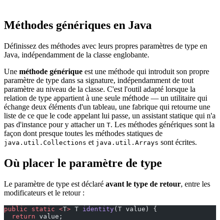
Méthodes génériques en Java
Définissez des méthodes avec leurs propres paramètres de type en
Java, indépendamment de la classe englobante.
Une
méthode générique
est une méthode qui introduit son propre
paramètre de type dans sa signature, indépendamment de tout
paramètre au niveau de la classe. C'est l'outil adapté lorsque la
relation de type appartient à une seule méthode — un utilitaire qui
échange deux éléments d'un tableau, une fabrique qui retourne une
liste de ce que le code appelant lui passe, un assistant statique qui n'a
pas d'instance pour y attacher un
. Les méthodes génériques sont la
T
façon dont presque toutes les méthodes statiques de
et
sont écrites.
java.util.Collections
java.util.Arrays
Où placer le paramètre de type
Le paramètre de type est déclaré
avant le type de retour
, entre les
modificateurs et le retour :
public
 static
 <
T
>
 T 
identity
(T value) {
  return
 value;