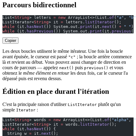
Parcours bidirectionnel
List<
String
> letters 
=
 new
 ArrayList<>(List.
of
(
"a"
, 
"b"
ListIterator<
String
> it 
=
 letters.
listIterator
();
while
 (it.
hasNext
()) System.out.
print
(it.
next
() 
+
 " "
);
while
 (it.
hasPrevious
()) System.out.
print
(it.
previous
()
Copier
Les deux boucles utilisent le même itérateur. Une fois la boucle
avant épuisée, le curseur est passé
; la boucle arrière commence
"c"
là et revient au début. Vous pouvez aussi changer de direction en
cours de parcours — appelez
puis
et vous
next()
previous()
obtenez le
même élément en retour
les deux fois, car le curseur l'a
dépassé puis est revenu dessus.
Édition en place durant l'itération
C'est la principale raison d'utiliser
plutôt qu'un
ListIterator
simple
:
Iterator
List<
String
> words 
=
 new
 ArrayList<>(List.
of
(
"alpha"
, 
"
ListIterator<
String
> it 
=
 words.
listIterator
();
while
 (it.
hasNext
()) {
  String w 
=
 it.
next
();