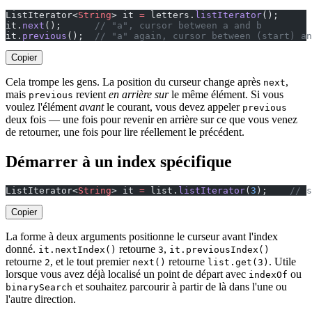
ListIterator<
String
> it 
=
 letters.
listIterator
();
it.
next
();      
// "a", cursor between a and b
it.
previous
();  
// "a" again, cursor between (start) an
Copier
Cela trompe les gens. La position du curseur change après
,
next
mais
revient
en arrière sur
le même élément. Si vous
previous
voulez l'élément
avant
le courant, vous devez appeler
previous
deux fois — une fois pour revenir en arrière sur ce que vous venez
de retourner, une fois pour lire réellement le précédent.
Démarrer à un index spécifique
ListIterator<
String
> it 
=
 list.
listIterator
(
3
);    
// s
Copier
La forme à deux arguments positionne le curseur avant l'index
donné.
retourne
,
it.nextIndex()
3
it.previousIndex()
retourne
, et le tout premier
retourne
. Utile
2
next()
list.get(3)
lorsque vous avez déjà localisé un point de départ avec
ou
indexOf
et souhaitez parcourir à partir de là dans l'une ou
binarySearch
l'autre direction.