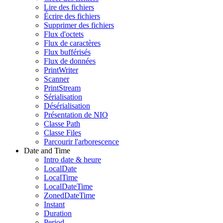
Lire des fichiers
Écrire des fichiers
Supprimer des fichiers
Flux d'octets
Flux de caractères
Flux bufférisés
Flux de données
PrintWriter
Scanner
PrintStream
Sérialisation
Désérialisation
Présentation de NIO
Classe Path
Classe Files
Parcourir l'arborescence
Date and Time
Intro date & heure
LocalDate
LocalTime
LocalDateTime
ZonedDateTime
Instant
Duration
Period