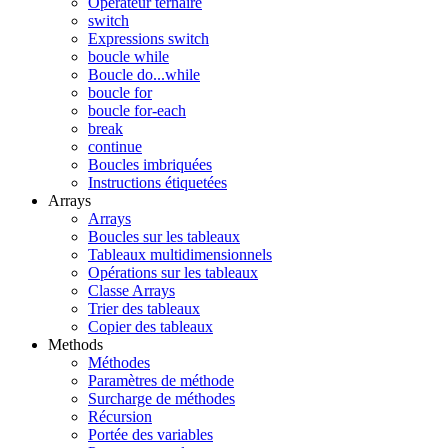
Opérateur ternaire
switch
Expressions switch
boucle while
Boucle do...while
boucle for
boucle for-each
break
continue
Boucles imbriquées
Instructions étiquetées
Arrays
Arrays
Boucles sur les tableaux
Tableaux multidimensionnels
Opérations sur les tableaux
Classe Arrays
Trier des tableaux
Copier des tableaux
Methods
Méthodes
Paramètres de méthode
Surcharge de méthodes
Récursion
Portée des variables