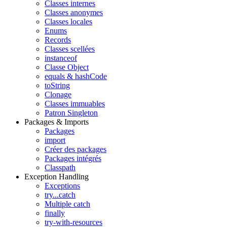
Classes internes
Classes anonymes
Classes locales
Enums
Records
Classes scellées
instanceof
Classe Object
equals & hashCode
toString
Clonage
Classes immuables
Patron Singleton
Packages & Imports
Packages
import
Créer des packages
Packages intégrés
Classpath
Exception Handling
Exceptions
try...catch
Multiple catch
finally
try-with-resources