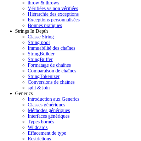
throw & throws
Vérifiées vs non vérifiées
Hiérarchie des exceptions
Exceptions personnalisées
Bonnes pratiques
Strings In Depth
Classe String
String pool
Immuabilité des chaînes
StringBuilder
StringBuffer
Formatage de chaînes
Comparaison de chaînes
StringTokenizer
Conversions de chaînes
split & join
Generics
Introduction aux Generics
Classes génériques
Méthodes génériques
Interfaces génériques
Types bornés
Wildcards
Effacement de type
Restrictions