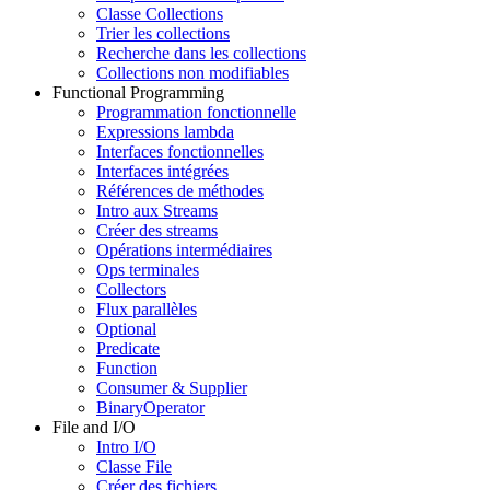
Classe Collections
Trier les collections
Recherche dans les collections
Collections non modifiables
Functional Programming
Programmation fonctionnelle
Expressions lambda
Interfaces fonctionnelles
Interfaces intégrées
Références de méthodes
Intro aux Streams
Créer des streams
Opérations intermédiaires
Ops terminales
Collectors
Flux parallèles
Optional
Predicate
Function
Consumer & Supplier
BinaryOperator
File and I/O
Intro I/O
Classe File
Créer des fichiers