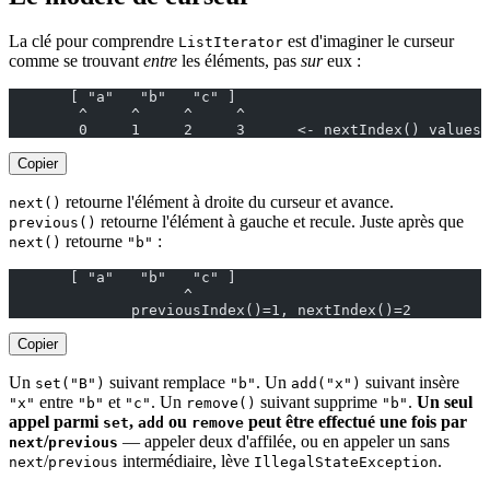
La clé pour comprendre
est d'imaginer le curseur
ListIterator
comme se trouvant
entre
les éléments, pas
sur
eux :
       [ "a"   "b"   "c" ]
        ^     ^     ^     ^
        0     1     2     3      <- nextIndex() values
Copier
retourne l'élément à droite du curseur et avance.
next()
retourne l'élément à gauche et recule. Juste après que
previous()
retourne
:
next()
"b"
       [ "a"   "b"   "c" ]
                    ^
              previousIndex()=1, nextIndex()=2
Copier
Un
suivant remplace
. Un
suivant insère
set("B")
"b"
add("x")
entre
et
. Un
suivant supprime
.
Un seul
"x"
"b"
"c"
remove()
"b"
appel parmi
,
ou
peut être effectué une fois par
set
add
remove
/
— appeler deux d'affilée, ou en appeler un sans
next
previous
/
intermédiaire, lève
.
next
previous
IllegalStateException