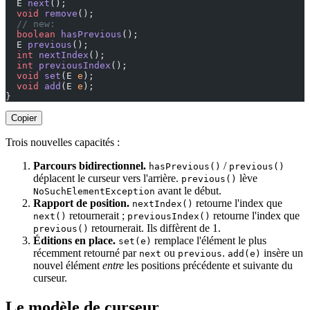
  E 
next
();
  void
 remove
();
  // new:
  boolean
 hasPrevious
();
  E 
previous
();
  int
 nextIndex
();
  int
 previousIndex
();
  void
 set
(E 
e
);
  void
 add
(E 
e
);
}
Copier
Trois nouvelles capacités :
Parcours bidirectionnel.
/
hasPrevious()
previous()
déplacent le curseur vers l'arrière.
lève
previous()
avant le début.
NoSuchElementException
Rapport de position.
retourne l'index que
nextIndex()
retournerait ;
retourne l'index que
next()
previousIndex()
retournerait. Ils diffèrent de 1.
previous()
Éditions en place.
remplace l'élément le plus
set(e)
récemment retourné par
ou
.
insère un
next
previous
add(e)
nouvel élément
entre
les positions précédente et suivante du
curseur.
Le modèle de curseur