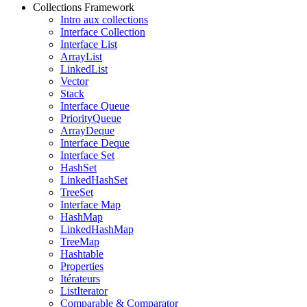
Collections Framework
Intro aux collections
Interface Collection
Interface List
ArrayList
LinkedList
Vector
Stack
Interface Queue
PriorityQueue
ArrayDeque
Interface Deque
Interface Set
HashSet
LinkedHashSet
TreeSet
Interface Map
HashMap
LinkedHashMap
TreeMap
Hashtable
Properties
Itérateurs
ListIterator
Comparable & Comparator