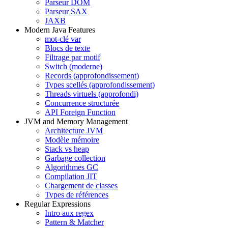
Parseur DOM
Parseur SAX
JAXB
Modern Java Features
mot-clé var
Blocs de texte
Filtrage par motif
Switch (moderne)
Records (approfondissement)
Types scellés (approfondissement)
Threads virtuels (approfondi)
Concurrence structurée
API Foreign Function
JVM and Memory Management
Architecture JVM
Modèle mémoire
Stack vs heap
Garbage collection
Algorithmes GC
Compilation JIT
Chargement de classes
Types de références
Regular Expressions
Intro aux regex
Pattern & Matcher