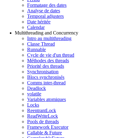
Formatage des dates
Analyse de dates
Temporal adjusters
Date héritée
Calendar
Multithreading and Concurrency
Intro au multithreading
Classe Thread
Runnable
Cycle de vie d'un thread
Méthodes des threads
Priorité des threads
Synchronisation
Blocs synchronisés
Comms inter-thread
Deadlock
volatile
Variables atomiques
Locks
ReentrantLock
ReadWriteLock
Pools de threads
Framework Executor
Callable & Future