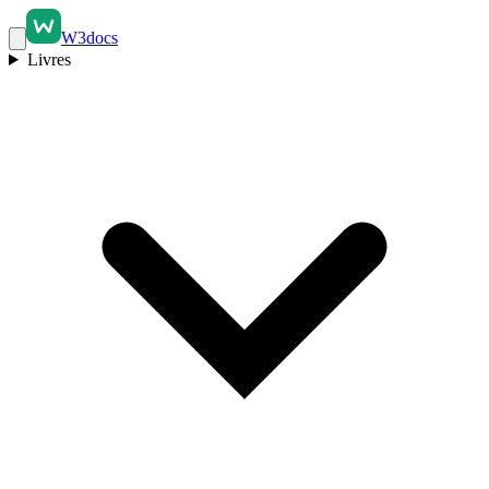
W3docs
Livres