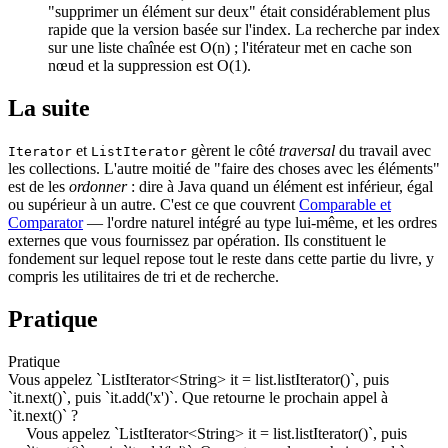
"supprimer un élément sur deux" était considérablement plus
rapide que la version basée sur l'index. La recherche par index
sur une liste chaînée est O(n) ; l'itérateur met en cache son
nœud et la suppression est O(1).
La suite
et
gèrent le côté
traversal
du travail avec
Iterator
ListIterator
les collections. L'autre moitié de "faire des choses avec les éléments"
est de les
ordonner
: dire à Java quand un élément est inférieur, égal
ou supérieur à un autre. C'est ce que couvrent
Comparable et
Comparator
— l'ordre naturel intégré au type lui-même, et les ordres
externes que vous fournissez par opération. Ils constituent le
fondement sur lequel repose tout le reste dans cette partie du livre, y
compris les utilitaires de tri et de recherche.
Pratique
Pratique
Vous appelez `ListIterator<String> it = list.listIterator()`, puis
`it.next()`, puis `it.add('x')`. Que retourne le prochain appel à
`it.next()` ?
Vous appelez `ListIterator<String> it = list.listIterator()`, puis