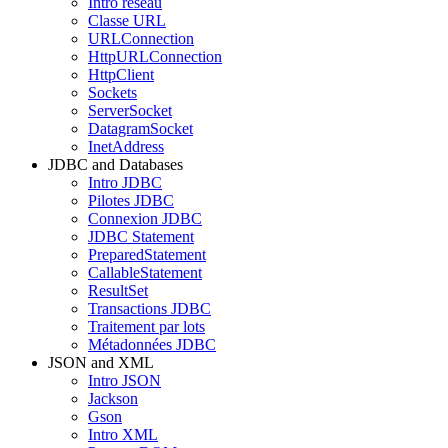
Intro réseau
Classe URL
URLConnection
HttpURLConnection
HttpClient
Sockets
ServerSocket
DatagramSocket
InetAddress
JDBC and Databases
Intro JDBC
Pilotes JDBC
Connexion JDBC
JDBC Statement
PreparedStatement
CallableStatement
ResultSet
Transactions JDBC
Traitement par lots
Métadonnées JDBC
JSON and XML
Intro JSON
Jackson
Gson
Intro XML