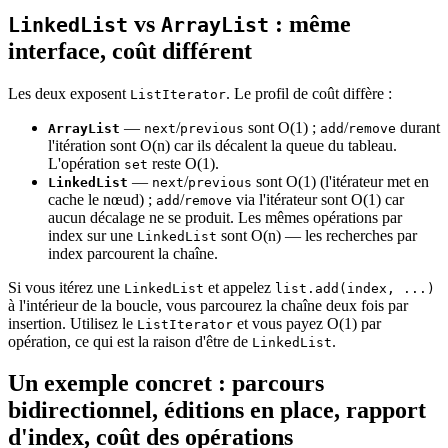
vs
: même
LinkedList
ArrayList
interface, coût différent
Les deux exposent
. Le profil de coût diffère :
ListIterator
—
/
sont O(1) ;
/
durant
ArrayList
next
previous
add
remove
l'itération sont O(n) car ils décalent la queue du tableau.
L'opération
reste O(1).
set
—
/
sont O(1) (l'itérateur met en
LinkedList
next
previous
cache le nœud) ;
/
via l'itérateur sont O(1) car
add
remove
aucun décalage ne se produit. Les mêmes opérations par
index sur une
sont O(n) — les recherches par
LinkedList
index parcourent la chaîne.
Si vous itérez une
et appelez
LinkedList
list.add(index, ...)
à l'intérieur de la boucle, vous parcourez la chaîne deux fois par
insertion. Utilisez le
et vous payez O(1) par
ListIterator
opération, ce qui est la raison d'être de
.
LinkedList
Un exemple concret : parcours
bidirectionnel, éditions en place, rapport
d'index, coût des opérations