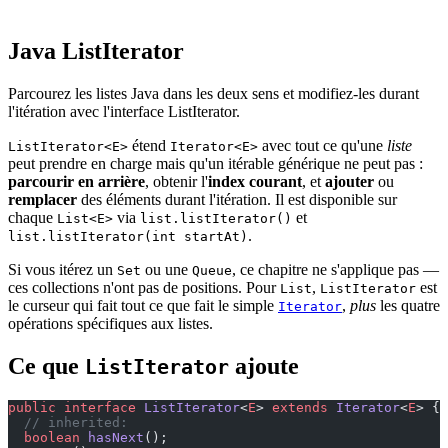
Java ListIterator
Parcourez les listes Java dans les deux sens et modifiez-les durant
l'itération avec l'interface ListIterator.
étend
avec tout ce qu'une
liste
ListIterator<E>
Iterator<E>
peut prendre en charge mais qu'un itérable générique ne peut pas :
parcourir en arrière
, obtenir l'
index courant
, et
ajouter
ou
remplacer
des éléments durant l'itération. Il est disponible sur
chaque
via
et
List<E>
list.listIterator()
.
list.listIterator(int startAt)
Si vous itérez un
ou une
, ce chapitre ne s'applique pas —
Set
Queue
ces collections n'ont pas de positions. Pour
,
est
List
ListIterator
le curseur qui fait tout ce que fait le simple
,
plus
les quatre
Iterator
opérations spécifiques aux listes.
Ce que
ajoute
ListIterator
public
 interface
 ListIterator
<
E
> 
extends
 Iterator
<
E
> {
  // inherited:
  boolean
 hasNext
();