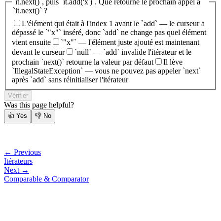
`it.next()`, puis `it.add('x')`. Que retourne le prochain appel à
`it.next()` ?
L'élément qui était à l'index 1 avant le `add` — le curseur a
dépassé le `"x"` inséré, donc `add` ne change pas quel élément
vient ensuite
`"x"` — l'élément juste ajouté est maintenant
devant le curseur
`null` — `add` invalide l'itérateur et le
prochain `next()` retourne la valeur par défaut
Il lève
`IllegalStateException` — vous ne pouvez pas appeler `next`
après `add` sans réinitialiser l'itérateur
Vérifier
Was this page helpful?
👍
Yes
👎
No
← Previous
Itérateurs
Next →
Comparable & Comparator