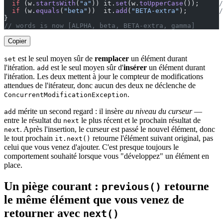
  if
 (w.
startsWith
(
"a"
)) it.
set
(w.
toUpperCase
());     
/
  if
 (w.
equals
(
"beta"
))  it.
add
(
"BETA-extra"
);        
/
}
// words is now [ALPHA, beta, BETA-extra, gamma]
Copier
est le seul moyen sûr de
remplacer
un élément durant
set
l'itération.
est le seul moyen sûr d'
insérer
un élément durant
add
l'itération. Les deux mettent à jour le compteur de modifications
attendues de l'itérateur, donc aucun des deux ne déclenche de
.
ConcurrentModificationException
mérite un second regard : il insère
au niveau du curseur
—
add
entre le résultat du
le plus récent et le prochain résultat de
next
. Après l'insertion, le curseur est passé le nouvel élément, donc
next
le tout prochain
retourne l'élément suivant original, pas
it.next()
celui que vous venez d'ajouter. C'est presque toujours le
comportement souhaité lorsque vous "développez" un élément en
place.
Un piège courant :
retourne
previous()
le même élément que vous venez de
retourner avec
next()