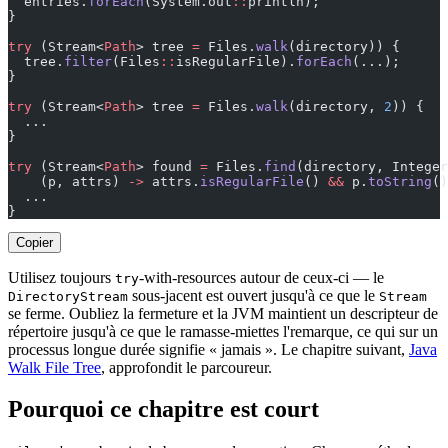
  entries.
forEach
(System.out
::
println);                
}
try
 (Stream<
Path
> tree 
=
 Files.
walk
(directory)) {
  tree.
filter
(Files
::
isRegularFile).
forEach
(...);      
}
try
 (Stream<
Path
> tree 
=
 Files.
walk
(directory, 
2
)) {   
  ...
}
try
 (Stream<
Path
> found 
=
 Files.
find
(directory, Integer
    (p, attrs) 
->
 attrs.
isRegularFile
() 
&&
 p.
toString
()
  ...
}
Copier
Utilisez toujours
-with-resources autour de ceux-ci — le
try
sous-jacent est ouvert jusqu'à ce que le
DirectoryStream
Stream
se ferme. Oubliez la fermeture et la JVM maintient un descripteur de
répertoire jusqu'à ce que le ramasse-miettes l'remarque, ce qui sur un
processus longue durée signifie « jamais ». Le chapitre suivant,
Java
Walk File Tree
, approfondit le parcoureur.
Pourquoi ce chapitre est court