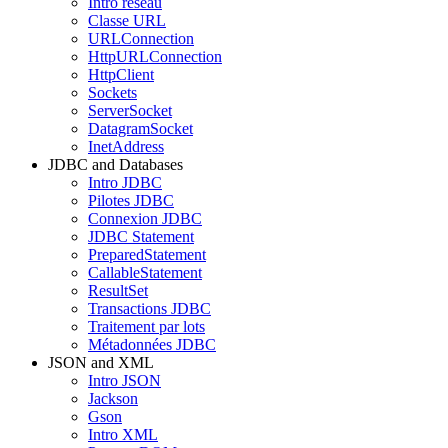
Intro réseau
Classe URL
URLConnection
HttpURLConnection
HttpClient
Sockets
ServerSocket
DatagramSocket
InetAddress
JDBC and Databases
Intro JDBC
Pilotes JDBC
Connexion JDBC
JDBC Statement
PreparedStatement
CallableStatement
ResultSet
Transactions JDBC
Traitement par lots
Métadonnées JDBC
JSON and XML
Intro JSON
Jackson
Gson
Intro XML