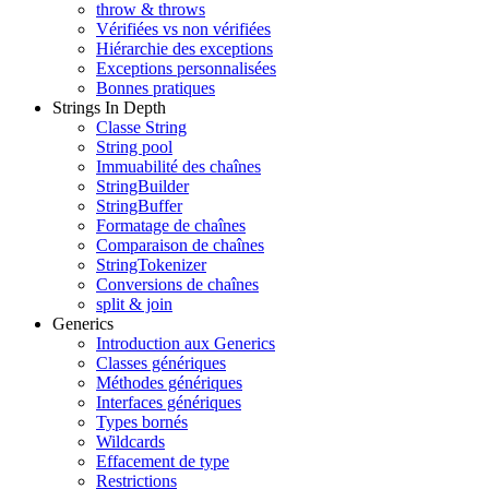
throw & throws
Vérifiées vs non vérifiées
Hiérarchie des exceptions
Exceptions personnalisées
Bonnes pratiques
Strings In Depth
Classe String
String pool
Immuabilité des chaînes
StringBuilder
StringBuffer
Formatage de chaînes
Comparaison de chaînes
StringTokenizer
Conversions de chaînes
split & join
Generics
Introduction aux Generics
Classes génériques
Méthodes génériques
Interfaces génériques
Types bornés
Wildcards
Effacement de type
Restrictions