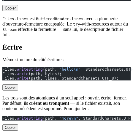
Copier
est
avec la plomberie
Files.lines
BufferedReader.lines
d'ouverture-fermeture encapsulée. Le
-with-resources autour du
try
effectue la fermeture — sans lui, le descripteur de fichier
Stream
fuit.
Écrire
Même structure du côté écriture :
Files.
writeString
(path, 
"hello
\n
"
, StandardCharsets.UTF
Files.
write
(path, bytes);                              
Files.
write
(path, lines, StandardCharsets.UTF_8);      
Copier
Les trois sont des atomiques à un seul appel : ouvrir, écrire, fermer.
Par défaut, ils
créent ou tronquent
— si le fichier existait, son
contenu précédent est supprimé. Pour ajouter :
Files.
writeString
(path, 
"more
\n
"
, StandardCharsets.UTF_
Copier