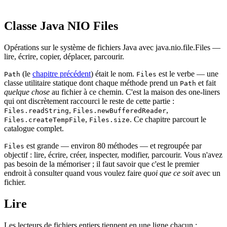
Classe Java NIO Files
Opérations sur le système de fichiers Java avec java.nio.file.Files —
lire, écrire, copier, déplacer, parcourir.
(le
chapitre précédent
) était le nom.
est le verbe — une
Path
Files
classe utilitaire statique dont chaque méthode prend un
et fait
Path
quelque chose
au fichier à ce chemin. C'est la maison des one-liners
qui ont discrètement raccourci le reste de cette partie :
,
,
Files.readString
Files.newBufferedReader
,
. Ce chapitre parcourt le
Files.createTempFile
Files.size
catalogue complet.
est grande — environ 80 méthodes — et regroupée par
Files
objectif : lire, écrire, créer, inspecter, modifier, parcourir. Vous n'avez
pas besoin de la mémoriser ; il faut savoir que c'est le premier
endroit à consulter quand vous voulez faire
quoi que ce soit
avec un
fichier.
Lire
Les lecteurs de fichiers entiers tiennent en une ligne chacun :