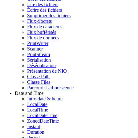
Lire des fichiers
Écrire des fichiers
Supprimer des fichiers
Flux d'octets
Flux de caractères
Flux bufférisés
Flux de données
PrintWriter
Scanner
PrintStream
Sérialisation
Désérialisation
Présentation de NIO
Classe Path
Classe Files
Parcourir l'arborescence
Date and Time
Intro date & heure
LocalDate
LocalTime
LocalDateTime
ZonedDateTime
Instant
Duration
Period