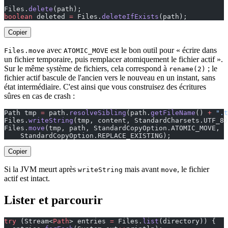
Files.
delete
(path);                                    
boolean
 deleted 
=
 Files.
deleteIfExists
(path);          
Copier
avec
est le bon outil pour « écrire dans
Files.move
ATOMIC_MOVE
un fichier temporaire, puis remplacer atomiquement le fichier actif ».
Sur le même système de fichiers, cela correspond à
; le
rename(2)
fichier actif bascule de l'ancien vers le nouveau en un instant, sans
état intermédiaire. C'est ainsi que vous construisez des écritures
sûres en cas de crash :
Path tmp 
=
 path.
resolveSibling
(path.
getFileName
() 
+
 ".t
Files.
writeString
(tmp, content, StandardCharsets.UTF_8)
Files.
move
(tmp, path, StandardCopyOption.ATOMIC_MOVE,
    StandardCopyOption.REPLACE_EXISTING);
Copier
Si la JVM meurt après
mais avant
, le fichier
writeString
move
actif est intact.
Lister et parcourir
try
 (Stream<
Path
> entries 
=
 Files.
list
(directory)) {