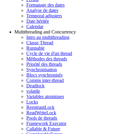
Formatage des dates
Analyse de dates
Temporal adjusters
Date héritée
Calendar
Multithreading and Concurrency
Intro au multithreading
Classe Thread
Runnable
Cycle de vie d'un thread
Méthodes des threads
Priorité des threads
Synchronisation
Blocs synchronisés
Comms inter-thread
Deadlock
volatile
Variables atomiques
Locks
ReentrantLock
ReadWriteLock
Pools de threads
Framework Executor
Callable & Future