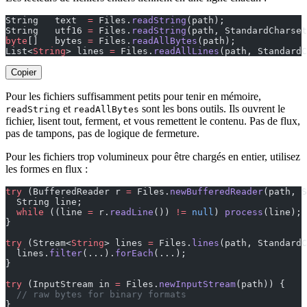
String   text  
=
 Files.
readString
(path);               
String   utf16 
=
 Files.
readString
(path, StandardCharset
byte
[]   bytes 
=
 Files.
readAllBytes
(path);
List<
String
> lines 
=
 Files.
readAllLines
(path, StandardC
Copier
Pour les fichiers suffisamment petits pour tenir en mémoire,
et
sont les bons outils. Ils ouvrent le
readString
readAllBytes
fichier, lisent tout, ferment, et vous remettent le contenu. Pas de flux,
pas de tampons, pas de logique de fermeture.
Pour les fichiers trop volumineux pour être chargés en entier, utilisez
les formes en flux :
try
 (BufferedReader r 
=
 Files.
newBufferedReader
(path, S
  String line;
  while
 ((line 
=
 r.
readLine
()) 
!=
 null
) 
process
(line);
}
try
 (Stream<
String
> lines 
=
 Files.
lines
(path, StandardC
  lines.
filter
(...).
forEach
(...);                      
}
try
 (InputStream in 
=
 Files.
newInputStream
(path)) {
  // raw bytes for binary formats
}