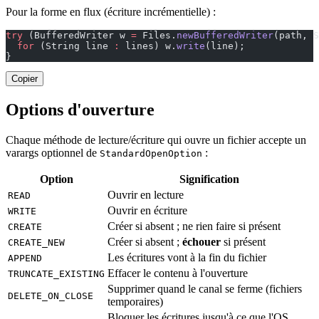
Pour la forme en flux (écriture incrémentielle) :
try
 (BufferedWriter w 
=
 Files.
newBufferedWriter
(path, S
  for
 (String line 
:
 lines) w.
write
(line);
}
Copier
Options d'ouverture
Chaque méthode de lecture/écriture qui ouvre un fichier accepte un
varargs optionnel de
:
StandardOpenOption
Option
Signification
Ouvrir en lecture
READ
Ouvrir en écriture
WRITE
Créer si absent ; ne rien faire si présent
CREATE
Créer si absent ;
échouer
si présent
CREATE_NEW
Les écritures vont à la fin du fichier
APPEND
Effacer le contenu à l'ouverture
TRUNCATE_EXISTING
Supprimer quand le canal se ferme (fichiers
DELETE_ON_CLOSE
temporaires)
Bloquer les écritures jusqu'à ce que l'OS