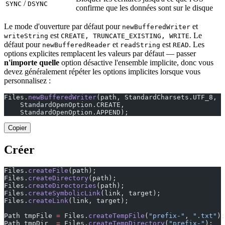
/
SYNC
DSYNC
confirme que les données sont sur le disque
Le mode d'ouverture par défaut pour
et
newBufferedWriter
est
. Le
writeString
CREATE, TRUNCATE_EXISTING, WRITE
défaut pour
et
est
. Les
newBufferedReader
readString
READ
options explicites remplacent les valeurs par défaut — passer
n'importe quelle
option désactive l'ensemble implicite, donc vous
devez généralement répéter les options implicites lorsque vous
personnalisez :
Files.
newBufferedWriter
(path, StandardCharsets.UTF_8,
    StandardOpenOption.CREATE,
    StandardOpenOption.APPEND);                        
Copier
Créer
Files.
createFile
(path);                                
Files.
createDirectory
(path);                           
Files.
createDirectories
(path);                         
Files.
createSymbolicLink
(link, target);
Files.
createLink
(link, target);                        
Path tmpFile 
=
 Files.
createTempFile
(
"prefix-"
, 
".txt"
);
Path tmpDir  
=
 Files.
createTempDirectory
(
"prefix-"
);