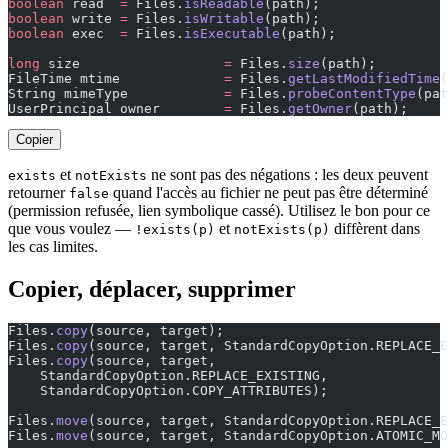
boolean
 read  
=
 Files.
isReadable
(path);
boolean
 write 
=
 Files.
isWritable
(path);
boolean
 exec  
=
 Files.
isExecutable
(path);
long
 size                  
=
 Files.
size
(path);         
FileTime mtime             
=
 Files.
getLastModifiedTime
(
String mimeType            
=
 Files.
probeContentType
(pat
UserPrincipal owner        
=
 Files.
getOwner
(path);
Copier
et
ne sont pas des négations : les deux peuvent
exists
notExists
retourner
quand l'accès au fichier ne peut pas être déterminé
false
(permission refusée, lien symbolique cassé). Utilisez le bon pour ce
que vous voulez —
et
diffèrent dans
!exists(p)
notExists(p)
les cas limites.
Copier, déplacer, supprimer
Files.
copy
(source, target);                            
Files.
copy
(source, target, StandardCopyOption.REPLACE_E
Files.
copy
(source, target,
    StandardCopyOption.REPLACE_EXISTING,
    StandardCopyOption.COPY_ATTRIBUTES);               
Files.
move
(source, target, StandardCopyOption.REPLACE_E
Files.
move
(source, target, StandardCopyOption.ATOMIC_MO