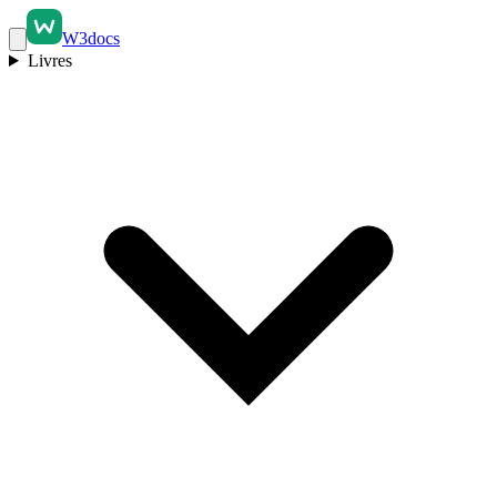
W3docs
Livres