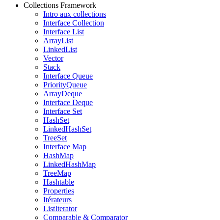
Collections Framework
Intro aux collections
Interface Collection
Interface List
ArrayList
LinkedList
Vector
Stack
Interface Queue
PriorityQueue
ArrayDeque
Interface Deque
Interface Set
HashSet
LinkedHashSet
TreeSet
Interface Map
HashMap
LinkedHashMap
TreeMap
Hashtable
Properties
Itérateurs
ListIterator
Comparable & Comparator