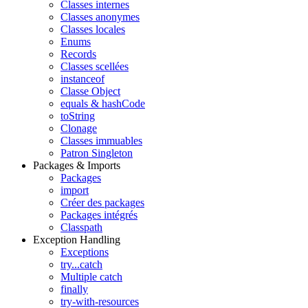
Classes internes
Classes anonymes
Classes locales
Enums
Records
Classes scellées
instanceof
Classe Object
equals & hashCode
toString
Clonage
Classes immuables
Patron Singleton
Packages & Imports
Packages
import
Créer des packages
Packages intégrés
Classpath
Exception Handling
Exceptions
try...catch
Multiple catch
finally
try-with-resources