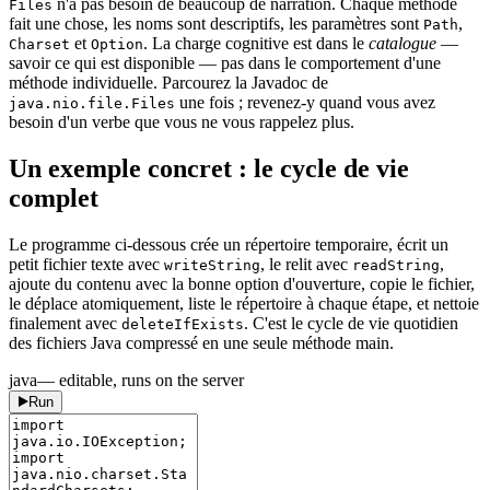
n'a pas besoin de beaucoup de narration. Chaque méthode
Files
fait une chose, les noms sont descriptifs, les paramètres sont
,
Path
et
. La charge cognitive est dans le
catalogue
—
Charset
Option
savoir ce qui est disponible — pas dans le comportement d'une
méthode individuelle. Parcourez la Javadoc de
une fois ; revenez-y quand vous avez
java.nio.file.Files
besoin d'un verbe que vous ne vous rappelez plus.
Un exemple concret : le cycle de vie
complet
Le programme ci-dessous crée un répertoire temporaire, écrit un
petit fichier texte avec
, le relit avec
,
writeString
readString
ajoute du contenu avec la bonne option d'ouverture, copie le fichier,
le déplace atomiquement, liste le répertoire à chaque étape, et nettoie
finalement avec
. C'est le cycle de vie quotidien
deleteIfExists
des fichiers Java compressé en une seule méthode main.
java
— editable, runs on the server
Run