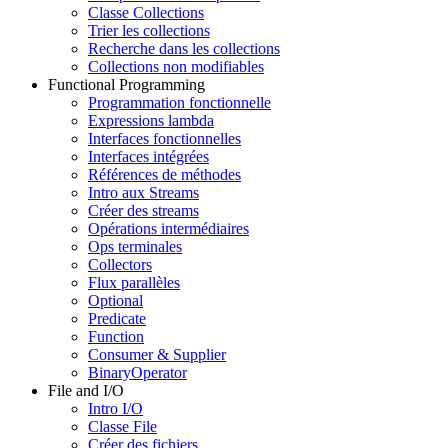
Classe Collections
Trier les collections
Recherche dans les collections
Collections non modifiables
Functional Programming
Programmation fonctionnelle
Expressions lambda
Interfaces fonctionnelles
Interfaces intégrées
Références de méthodes
Intro aux Streams
Créer des streams
Opérations intermédiaires
Ops terminales
Collectors
Flux parallèles
Optional
Predicate
Function
Consumer & Supplier
BinaryOperator
File and I/O
Intro I/O
Classe File
Créer des fichiers