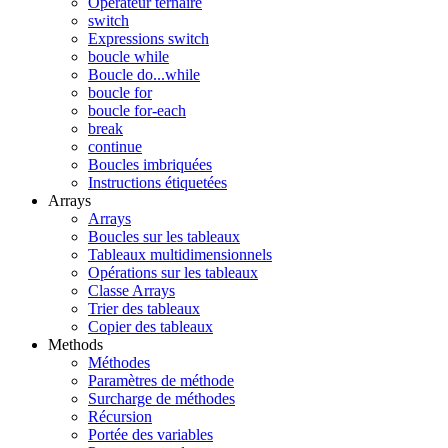
Opérateur ternaire
switch
Expressions switch
boucle while
Boucle do...while
boucle for
boucle for-each
break
continue
Boucles imbriquées
Instructions étiquetées
Arrays
Arrays
Boucles sur les tableaux
Tableaux multidimensionnels
Opérations sur les tableaux
Classe Arrays
Trier des tableaux
Copier des tableaux
Methods
Méthodes
Paramètres de méthode
Surcharge de méthodes
Récursion
Portée des variables