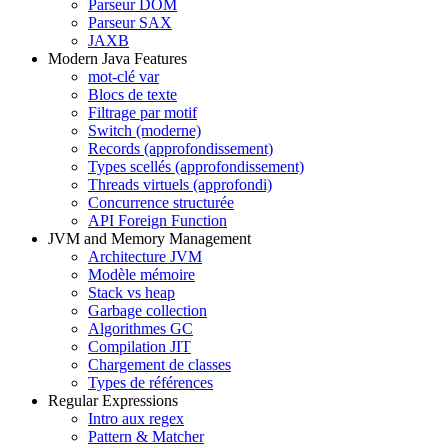
Parseur DOM
Parseur SAX
JAXB
Modern Java Features
mot-clé var
Blocs de texte
Filtrage par motif
Switch (moderne)
Records (approfondissement)
Types scellés (approfondissement)
Threads virtuels (approfondi)
Concurrence structurée
API Foreign Function
JVM and Memory Management
Architecture JVM
Modèle mémoire
Stack vs heap
Garbage collection
Algorithmes GC
Compilation JIT
Chargement de classes
Types de références
Regular Expressions
Intro aux regex
Pattern & Matcher