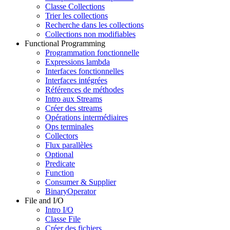
Classe Collections
Trier les collections
Recherche dans les collections
Collections non modifiables
Functional Programming
Programmation fonctionnelle
Expressions lambda
Interfaces fonctionnelles
Interfaces intégrées
Références de méthodes
Intro aux Streams
Créer des streams
Opérations intermédiaires
Ops terminales
Collectors
Flux parallèles
Optional
Predicate
Function
Consumer & Supplier
BinaryOperator
File and I/O
Intro I/O
Classe File
Créer des fichiers