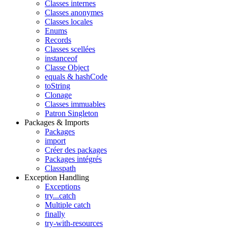
Classes internes
Classes anonymes
Classes locales
Enums
Records
Classes scellées
instanceof
Classe Object
equals & hashCode
toString
Clonage
Classes immuables
Patron Singleton
Packages & Imports
Packages
import
Créer des packages
Packages intégrés
Classpath
Exception Handling
Exceptions
try...catch
Multiple catch
finally
try-with-resources