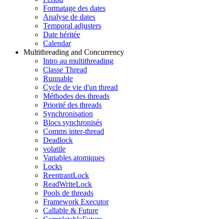
Formatage des dates
Analyse de dates
Temporal adjusters
Date héritée
Calendar
Multithreading and Concurrency
Intro au multithreading
Classe Thread
Runnable
Cycle de vie d'un thread
Méthodes des threads
Priorité des threads
Synchronisation
Blocs synchronisés
Comms inter-thread
Deadlock
volatile
Variables atomiques
Locks
ReentrantLock
ReadWriteLock
Pools de threads
Framework Executor
Callable & Future