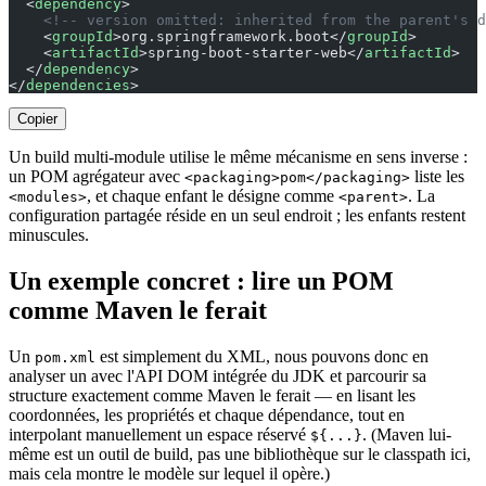
  <
dependency
>
    <!-- version omitted: inherited from the parent's d
    <
groupId
>org.springframework.boot</
groupId
>
    <
artifactId
>spring-boot-starter-web</
artifactId
>
  </
dependency
>
</
dependencies
>
Copier
Un build multi-module utilise le même mécanisme en sens inverse :
un POM agrégateur avec
liste les
<packaging>pom</packaging>
, et chaque enfant le désigne comme
. La
<modules>
<parent>
configuration partagée réside en un seul endroit ; les enfants restent
minuscules.
Un exemple concret : lire un POM
comme Maven le ferait
Un
est simplement du XML, nous pouvons donc en
pom.xml
analyser un avec l'API DOM intégrée du JDK et parcourir sa
structure exactement comme Maven le ferait — en lisant les
coordonnées, les propriétés et chaque dépendance, tout en
interpolant manuellement un espace réservé
. (Maven lui-
${...}
même est un outil de build, pas une bibliothèque sur le classpath ici,
mais cela montre le modèle sur lequel il opère.)