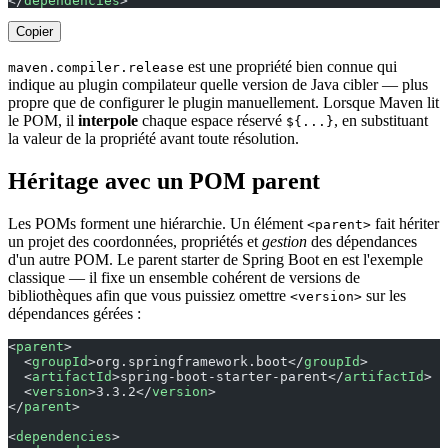
</
dependencies
>
Copier
est une propriété bien connue qui
maven.compiler.release
indique au plugin compilateur quelle version de Java cibler — plus
propre que de configurer le plugin manuellement. Lorsque Maven lit
le POM, il
interpole
chaque espace réservé
, en substituant
${...}
la valeur de la propriété avant toute résolution.
Héritage avec un POM parent
Les POMs forment une hiérarchie. Un élément
fait hériter
<parent>
un projet des coordonnées, propriétés et
gestion
des dépendances
d'un autre POM. Le parent starter de Spring Boot en est l'exemple
classique — il fixe un ensemble cohérent de versions de
bibliothèques afin que vous puissiez omettre
sur les
<version>
dépendances gérées :
<
parent
>
  <
groupId
>org.springframework.boot</
groupId
>
  <
artifactId
>spring-boot-starter-parent</
artifactId
>
  <
version
>3.3.2</
version
>
</
parent
>
<
dependencies
>