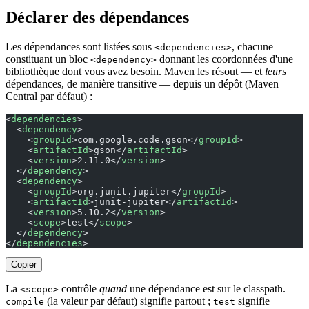
Déclarer des dépendances
Les dépendances sont listées sous
, chacune
<dependencies>
constituant un bloc
donnant les coordonnées d'une
<dependency>
bibliothèque dont vous avez besoin. Maven les résout — et
leurs
dépendances, de manière transitive — depuis un dépôt (Maven
Central par défaut) :
<
dependencies
>
  <
dependency
>
    <
groupId
>com.google.code.gson</
groupId
>
    <
artifactId
>gson</
artifactId
>
    <
version
>2.11.0</
version
>
  </
dependency
>
  <
dependency
>
    <
groupId
>org.junit.jupiter</
groupId
>
    <
artifactId
>junit-jupiter</
artifactId
>
    <
version
>5.10.2</
version
>
    <
scope
>test</
scope
>
  </
dependency
>
</
dependencies
>
Copier
La
contrôle
quand
une dépendance est sur le classpath.
<scope>
(la valeur par défaut) signifie partout ;
signifie
compile
test