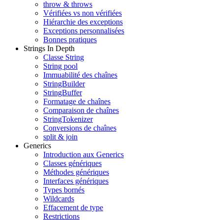
throw & throws
Vérifiées vs non vérifiées
Hiérarchie des exceptions
Exceptions personnalisées
Bonnes pratiques
Strings In Depth
Classe String
String pool
Immuabilité des chaînes
StringBuilder
StringBuffer
Formatage de chaînes
Comparaison de chaînes
StringTokenizer
Conversions de chaînes
split & join
Generics
Introduction aux Generics
Classes génériques
Méthodes génériques
Interfaces génériques
Types bornés
Wildcards
Effacement de type
Restrictions