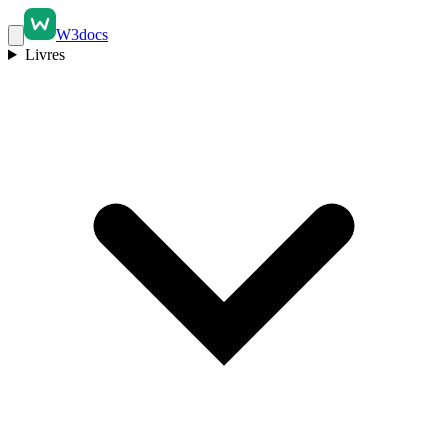
W3docs
Livres