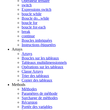
Opérateur ternaire
switch
Expressions switch
boucle while
Boucle do...while
boucle for
boucle for-each
break
continue
Boucles imbriquées
Instructions étiquetées
Arrays
Arrays
Boucles sur les tableaux
Tableaux multidimensionnels
Opérations sur les tableaux
Classe Arrays
Trier des tableaux
Copier des tableaux
Methods
Méthodes
Paramètres de méthode
Surcharge de méthodes
Récursion
Portée des variables