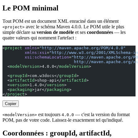
Le POM minimal
Tout POM est un document XML enraciné dans un élément
avec le schéma Maven 4.0.0. Le POM utile le plus
<project>
simple déclare sa
version de modèle
et ses
coordonnées
— les
quatre valeurs qui nomment l'artefact :
<
project
 xmlns
=
"http://maven.apache.org/POM/4.0.0"
         xmlns:xsi
=
"http://www.w3.org/2001/XMLSchema-in
         xsi:schemaLocation
=
"http://maven.apache.org/PO
                             http://maven.apache.org/xs
  <
modelVersion
>4.0.0</
modelVersion
>
  <
groupId
>com.w3docs</
groupId
>
  <
artifactId
>shop-api</
artifactId
>
  <
version
>1.4.0</
version
>
  <
packaging
>jar</
packaging
>
</
project
>
Copier
est toujours
— c'est la version du format
<modelVersion>
4.0.0
POM, pas de votre code. Laissez-le exactement tel qu'indiqué.
Coordonnées : groupId, artifactId,