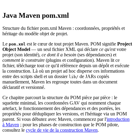
Java Maven pom.xml
Structure du fichier pom.xml Maven : coordonnées, propriétés et
héritage du modèle objet de projet.
Le
est le cœur de tout projet Maven. POM signifie
Project
pom.xml
Object Model
— un seul fichier XML qui déclare
ce qu'est
votre
projet (son identité),
ce dont il a besoin
(ses dépendances) et
comment le construire
(plugins et configuration). Maven lit ce
fichier, télécharge tout ce qu'il référence depuis un dépôt et exécute
la construction. Là où un projet ad hoc disperse ces informations
entre des scripts shell et un dossier
de JARs copiés
lib/
manuellement, Maven les regroupe toutes dans un document
déclaratif et versionné.
Ce chapitre parcourt la structure du POM pièce par pièce : le
squelette minimal, les coordonnées GAV qui nomment chaque
artefact, le fonctionnement des dépendances et des portées, les
propriétés pour dédupliquer les versions, et l'héritage via un POM
parent. Si vous débutez avec Maven, commencez par l'
introduction
à Maven
; pour les phases de construction que le POM pilote,
consultez le
cycle de vie de la construction Maven
.