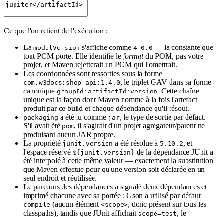
Ce que l'on retient de l'exécution :
La
s'affiche comme
— la constante que
modelVersion
4.0.0
tout POM porte. Elle identifie le
format
du POM, pas votre
projet, et Maven rejetterait un POM qui l'omettrait.
Les coordonnées sont ressorties sous la forme
, le triplet GAV dans sa forme
com.w3docs:shop-api:1.4.0
canonique
. Cette chaîne
groupId:artifactId:version
unique est la façon dont Maven nomme à la fois l'artefact
produit par ce build et chaque dépendance qu'il résout.
a été lu comme
, le type de sortie par défaut.
packaging
jar
S'il avait été
, il s'agirait d'un projet agrégateur/parent ne
pom
produisant aucun JAR propre.
La propriété
a été résolue à
, et
junit.version
5.10.2
l'espace réservé
de la dépendance JUnit a
${junit.version}
été interpolé à cette même valeur — exactement la substitution
que Maven effectue pour qu'une version soit déclarée en un
seul endroit et réutilisée.
Le parcours des dépendances a signalé deux dépendances et
imprimé chacune avec sa portée : Gson a utilisé par défaut
(aucun élément
, donc présent sur tous les
compile
<scope>
classpaths), tandis que JUnit affichait
, le
scope=test