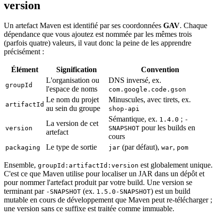
version
Un artefact Maven est identifié par ses coordonnées
GAV
. Chaque
dépendance que vous ajoutez est nommée par les mêmes trois
(parfois quatre) valeurs, il vaut donc la peine de les apprendre
précisément :
Élément
Signification
Convention
L'organisation ou
DNS inversé, ex.
groupId
l'espace de noms
com.google.code.gson
Le nom du projet
Minuscules, avec tirets, ex.
artifactId
au sein du groupe
shop-api
Sémantique, ex.
;
1.4.0
-
La version de cet
pour les builds en
version
SNAPSHOT
artefact
cours
Le type de sortie
(par défaut),
,
packaging
jar
war
pom
Ensemble,
est globalement unique.
groupId:artifactId:version
C'est ce que Maven utilise pour localiser un JAR dans un dépôt et
pour nommer l'artefact produit par votre build. Une version se
terminant par
(ex.
) est un build
-SNAPSHOT
1.5.0-SNAPSHOT
mutable en cours de développement que Maven peut re-télécharger ;
une version sans ce suffixe est traitée comme immuable.