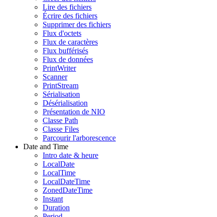
Lire des fichiers
Écrire des fichiers
Supprimer des fichiers
Flux d'octets
Flux de caractères
Flux bufférisés
Flux de données
PrintWriter
Scanner
PrintStream
Sérialisation
Désérialisation
Présentation de NIO
Classe Path
Classe Files
Parcourir l'arborescence
Date and Time
Intro date & heure
LocalDate
LocalTime
LocalDateTime
ZonedDateTime
Instant
Duration
Period