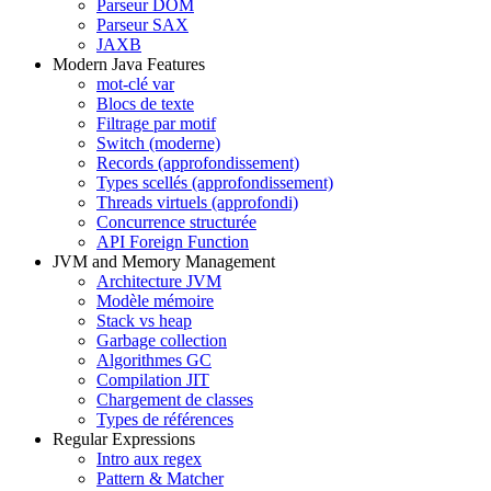
Parseur DOM
Parseur SAX
JAXB
Modern Java Features
mot-clé var
Blocs de texte
Filtrage par motif
Switch (moderne)
Records (approfondissement)
Types scellés (approfondissement)
Threads virtuels (approfondi)
Concurrence structurée
API Foreign Function
JVM and Memory Management
Architecture JVM
Modèle mémoire
Stack vs heap
Garbage collection
Algorithmes GC
Compilation JIT
Chargement de classes
Types de références
Regular Expressions
Intro aux regex
Pattern & Matcher