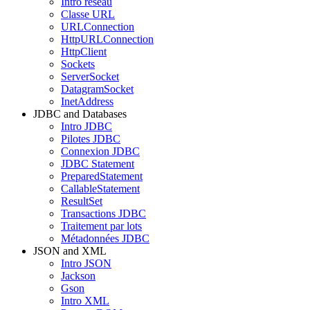
Intro réseau
Classe URL
URLConnection
HttpURLConnection
HttpClient
Sockets
ServerSocket
DatagramSocket
InetAddress
JDBC and Databases
Intro JDBC
Pilotes JDBC
Connexion JDBC
JDBC Statement
PreparedStatement
CallableStatement
ResultSet
Transactions JDBC
Traitement par lots
Métadonnées JDBC
JSON and XML
Intro JSON
Jackson
Gson
Intro XML