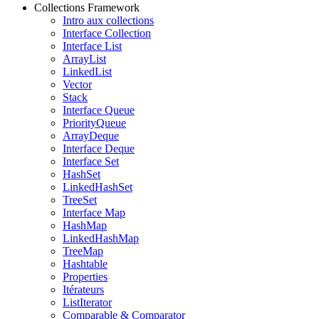
Collections Framework
Intro aux collections
Interface Collection
Interface List
ArrayList
LinkedList
Vector
Stack
Interface Queue
PriorityQueue
ArrayDeque
Interface Deque
Interface Set
HashSet
LinkedHashSet
TreeSet
Interface Map
HashMap
LinkedHashMap
TreeMap
Hashtable
Properties
Itérateurs
ListIterator
Comparable & Comparator