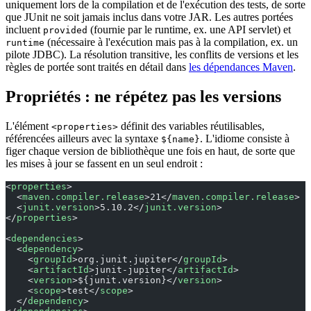
uniquement lors de la compilation et de l'exécution des tests, de sorte
que JUnit ne soit jamais inclus dans votre JAR. Les autres portées
incluent
(fournie par le runtime, ex. une API servlet) et
provided
(nécessaire à l'exécution mais pas à la compilation, ex. un
runtime
pilote JDBC). La résolution transitive, les conflits de versions et les
règles de portée sont traités en détail dans
les dépendances Maven
.
Propriétés : ne répétez pas les versions
L'élément
définit des variables réutilisables,
<properties>
référencées ailleurs avec la syntaxe
. L'idiome consiste à
${name}
figer chaque version de bibliothèque une fois en haut, de sorte que
les mises à jour se fassent en un seul endroit :
<
properties
>
  <
maven.compiler.release
>21</
maven.compiler.release
>
  <
junit.version
>5.10.2</
junit.version
>
</
properties
>
<
dependencies
>
  <
dependency
>
    <
groupId
>org.junit.jupiter</
groupId
>
    <
artifactId
>junit-jupiter</
artifactId
>
    <
version
>${junit.version}</
version
>
    <
scope
>test</
scope
>
  </
dependency
>